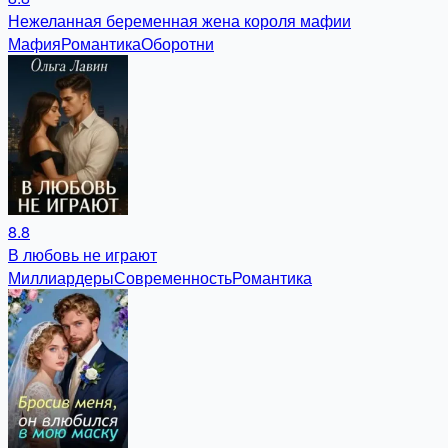
Нежеланная беременная жена короля мафии
Мафия
Романтика
Оборотни
8.8
В любовь не играют
Миллиардеры
Современность
Романтика