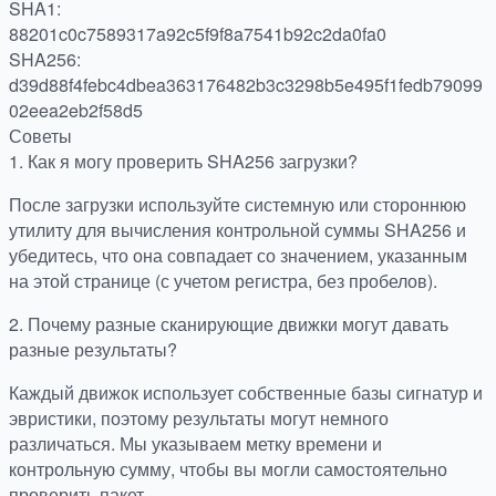
SHA1:
88201c0c7589317a92c5f9f8a7541b92c2da0fa0
SHA256:
d39d88f4febc4dbea363176482b3c3298b5e495f1fedb79099
02eea2eb2f58d5
Советы
1.
Как я могу проверить SHA256 загрузки?
После загрузки используйте системную или стороннюю
утилиту для вычисления контрольной суммы SHA256 и
убедитесь, что она совпадает со значением, указанным
на этой странице (с учетом регистра, без пробелов).
2.
Почему разные сканирующие движки могут давать
разные результаты?
Каждый движок использует собственные базы сигнатур и
эвристики, поэтому результаты могут немного
различаться. Мы указываем метку времени и
контрольную сумму, чтобы вы могли самостоятельно
проверить пакет.