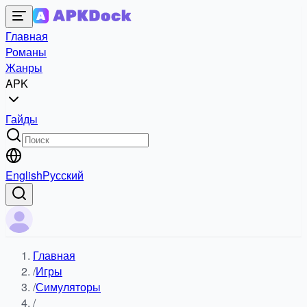
Главная
Романы
Жанры
APK
Гайды
English
Русский
Главная
/
Игры
/
Симуляторы
/