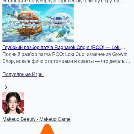
Установите популярную королевскую битву с крутой
графикой и постоянными обновлениями. Быстрая
загрузка и безопасный файл только на apkdock.com.
Глубокий разбор патча Ragnarok Origin (ROO) — Loki
Cup, Growth Shop и системные правки
Полный разбор патча ROO: Loki Cup, изменения Growth
Shop, новые фичи с питомцами и советы — что делать в
первую неделю после обновления.
Популярные
Игры
Makeup Beauty - Makeup Game