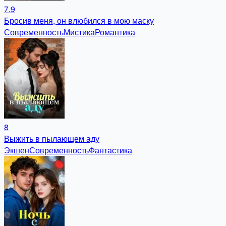
7.9
Бросив меня, он влюбился в мою маску
Современность
Мистика
Романтика
8
Выжить в пылающем аду
Экшен
Современность
Фантастика