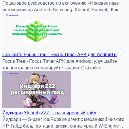
Источников на Android
Пошаговое руководство по включению «Неизвестные
источники» на Android (Samsung, Xiaomi, Huawei). Как
безопасно установить APK и XAPK.
Скачайте Focus Tree - Focus Timer APK для Android и
повышайте продуктивность через APKDock
Focus Tree - Focus Timer APK для Android: улучшайте
концентрацию и планируйте задачи. Скачайте
последнюю версию бесплатно и безопасно на
apkdock.com.
Йидхари (Yidhari) ZZZ— расширенный гайд
Йидхари — S-ранг Ice/Rupture агент с механикой низкого
HP. Гайд: билд, ротации, диски, сигнатурный W-Engine и