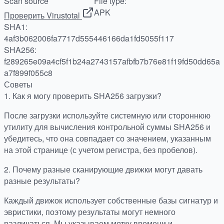
Scan source
File type:
APK
Проверить Virustotal
SHA1:
4af3b062006fa7717d555446166da1fd5055f117
SHA256:
f289265e09a4cf5f1b24a2743157afbfb7b76e81f19fd50dd65a
a7f899f055c8
Советы
1.
Как я могу проверить SHA256 загрузки?
После загрузки используйте системную или стороннюю
утилиту для вычисления контрольной суммы SHA256 и
убедитесь, что она совпадает со значением, указанным
на этой странице (с учетом регистра, без пробелов).
2.
Почему разные сканирующие движки могут давать
разные результаты?
Каждый движок использует собственные базы сигнатур и
эвристики, поэтому результаты могут немного
различаться. Мы указываем метку времени и