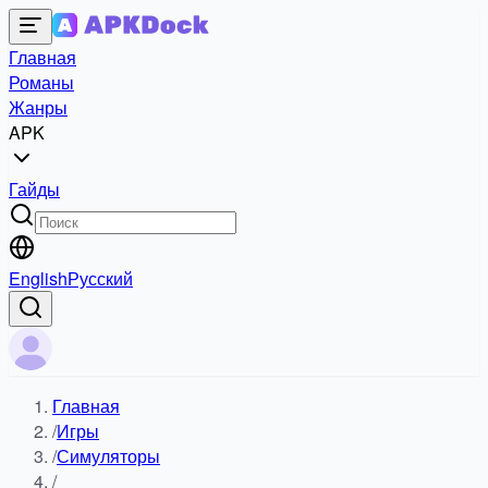
Главная
Романы
Жанры
APK
Гайды
English
Русский
Главная
/
Игры
/
Симуляторы
/