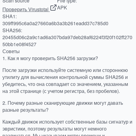
Scan source
File type:
APK
Проверить Virustotal
SHA1:
309ff995c6a0a27660a6b3a3b261eadd37c785d0
SHA256:
20455d06c2a9c1ad6a307bda97deb28af6224f3f20f102ff270
50bb1e08f4527
Советы
1.
Как я могу проверить SHA256 загрузки?
После загрузки используйте системную или стороннюю
утилиту для вычисления контрольной суммы SHA256 и
убедитесь, что она совпадает со значением, указанным
на этой странице (с учетом регистра, без пробелов).
2.
Почему разные сканирующие движки могут давать
разные результаты?
Каждый движок использует собственные базы сигнатур и
эвристики, поэтому результаты могут немного
различаться. Мы указываем метку времени и