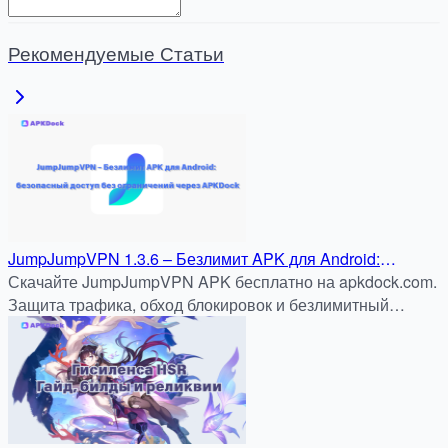
Рекомендуемые Статьи
JumpJumpVPN 1.3.6 – Безлимит APK для Android:
быстрый и безопасный доступ без ограничений через
Скачайте JumpJumpVPN APK бесплатно на apkdock.com.
APKDock
Защита трафика, обход блокировок и безлимитный
доступ к сайтам и приложениям.