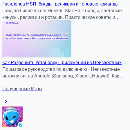
Гисиленса HSR: билды, реликвии и топовые команды
Гайд по Гисиленсе в Honkai: Star Rail: билды, световые
конусы, реликвии и ротации. Практические советы и
материалы доступны на apkdock.com.
Как Разрешить Установку Приложений из Неизвестных
Источников на Android
Пошаговое руководство по включению «Неизвестные
источники» на Android (Samsung, Xiaomi, Huawei). Как
безопасно установить APK и XAPK.
Популярные
Игры