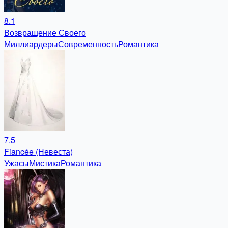
8.1
Возвращение Своего
Миллиардеры
Современность
Романтика
7.5
Fiancée (Невеста)
Ужасы
Мистика
Романтика