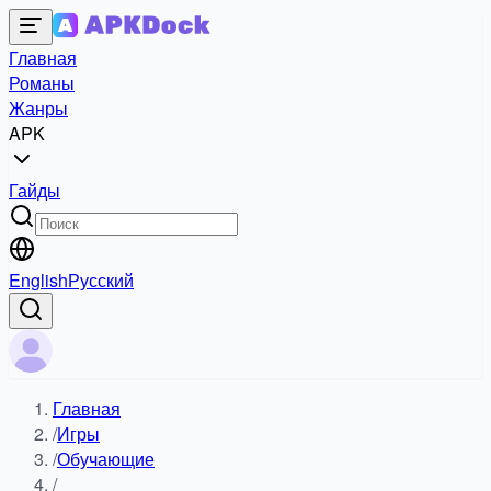
Главная
Романы
Жанры
APK
Гайды
English
Русский
Главная
/
Игры
/
Обучающие
/