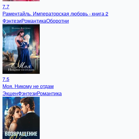
7.7
Раментайль. Императорская любовь - книга 2
Фэнтези
Романтика
Оборотни
7.5
Моя. Никому не отдам
Экшен
Фэнтези
Романтика