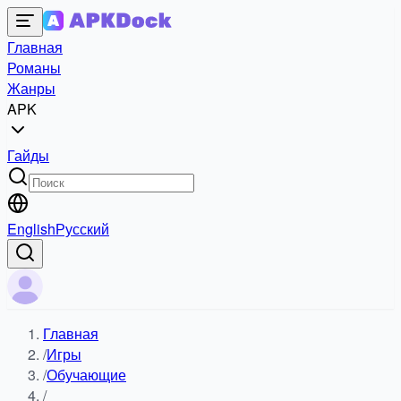
Главная
Романы
Жанры
APK
Гайды
English
Русский
Главная
/
Игры
/
Обучающие
/