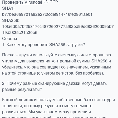
APK
Проверить Virustotal
SHA1:
b77bea6a9701a82e27bfcdef914716fe0861ae01
SHA256:
10fa6d0a7bf25317cc4872602777af82bd99ed82620d09ab7
19d2835c21a30b5
Советы
1.
Как я могу проверить SHA256 загрузки?
После загрузки используйте системную или стороннюю
утилиту для вычисления контрольной суммы SHA256 и
убедитесь, что она совпадает со значением, указанным
на этой странице (с учетом регистра, без пробелов).
2.
Почему разные сканирующие движки могут давать
разные результаты?
Каждый движок использует собственные базы сигнатур и
эвристики, поэтому результаты могут немного
различаться. Мы указываем метку времени и
контрольную сумму, чтобы вы могли самостоятельно