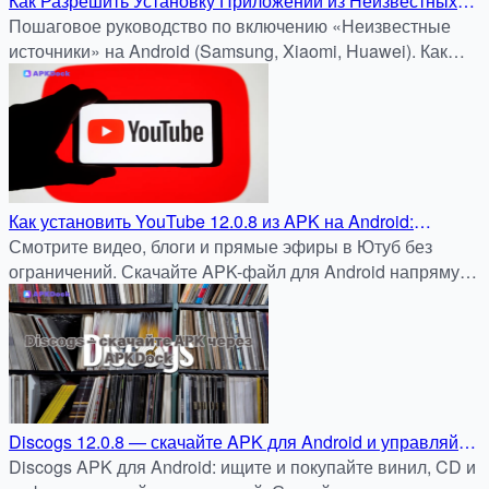
Как Разрешить Установку Приложений из Неизвестных
Источников на Android
Пошаговое руководство по включению «Неизвестные
источники» на Android (Samsung, Xiaomi, Huawei). Как
безопасно установить APK и XAPK.
Как установить YouTube 12.0.8 из APK на Android:
Подробная инструкция для APKDock
Смотрите видео, блоги и прямые эфиры в Ютуб без
ограничений. Скачайте APK-файл для Android напрямую
с apkdock.com — быстро, безопасно и бесплатно.
Discogs 12.0.8 — скачайте APK для Android и управляйте
своей коллекцией музыки через APKDock
Discogs APK для Android: ищите и покупайте винил, CD и