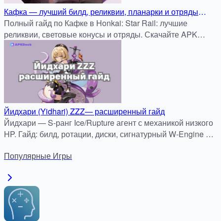
Кафка — лучший билд, реликвии, планарки и отряды
(Honkai: Star Rail)
Полный гайд по Кафке в Honkai: Star Rail: лучшие
реликвии, световые конусы и отряды. Скачайте APK
бесплатно на APKDock.
Йидхари (Yidhari) ZZZ— расширенный гайд
Йидхари — S-ранг Ice/Rupture агент с механикой низкого
HP. Гайд: билд, ротации, диски, сигнатурный W-Engine и
советы по игре на грани.
Популярные
Игры