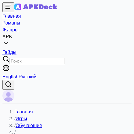
Главная
Романы
Жанры
APK
Гайды
English
Русский
Главная
/
Игры
/
Обучающие
/