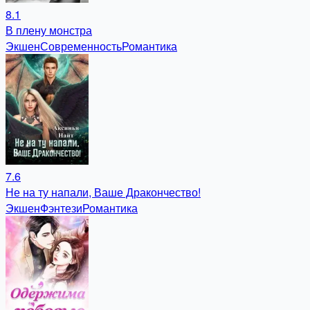
8.1
В плену монстра
Экшен
Современность
Романтика
7.6
Не на ту напали, Ваше Дракончество!
Экшен
Фэнтези
Романтика