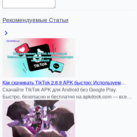
Рекомендуемые Статьи
Как скачивать TikTok 2.8.9 APK быстро: Используем
оптимизированные серверы APKDock
Скачайте TikTok APK для Android без Google Play.
Быстро, безопасно и бесплатно на apkdock.com — все
тренды и видео всегда с вами.