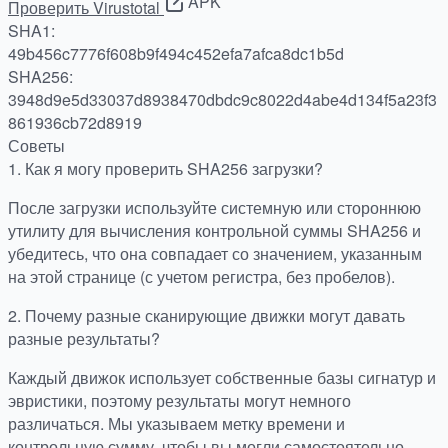
APK
Проверить Virustotal
SHA1:
49b456c7776f608b9f494c452efa7afca8dc1b5d
SHA256:
3948d9e5d33037d8938470dbdc9c8022d4abe4d134f5a23f3
861936cb72d8919
Советы
1.
Как я могу проверить SHA256 загрузки?
После загрузки используйте системную или стороннюю
утилиту для вычисления контрольной суммы SHA256 и
убедитесь, что она совпадает со значением, указанным
на этой странице (с учетом регистра, без пробелов).
2.
Почему разные сканирующие движки могут давать
разные результаты?
Каждый движок использует собственные базы сигнатур и
эвристики, поэтому результаты могут немного
различаться. Мы указываем метку времени и
контрольную сумму, чтобы вы могли самостоятельно