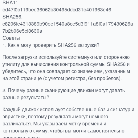
SHA1:
ed47f0c119bed36062b30495ddcd31e401963e46
SHA256:
c8206fe4313389b90ee1540a8ce5d3f911a8f0a179430626a
7b2b06e5cf3630a
Советы
1.
Как я могу проверить SHA256 загрузки?
После загрузки используйте системную или стороннюю
утилиту для вычисления контрольной суммы SHA256 и
убедитесь, что она совпадает со значением, указанным
на этой странице (с учетом регистра, без пробелов).
2.
Почему разные сканирующие движки могут давать
разные результаты?
Каждый движок использует собственные базы сигнатур и
эвристики, поэтому результаты могут немного
различаться. Мы указываем метку времени и
контрольную сумму, чтобы вы могли самостоятельно
проверить пакет.