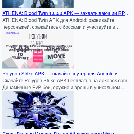
ATHENA: Blood Twin 1.0.50 APK — захватывающий RPG
для Android через APKDock
ATHENA: Blood Twin APK для Android: развивайте
персонажей, сражайтесь с боссами и участвуйте в
эпических битвах. Скачать бесплатно и безопасно на
apkdock.com.
Polygon Strike APK — скачайте шутер для Android и
вступайте в динамичные бои через APKDock
Скачайте Polygon Strike APK бесплатно на apkdock.com.
Динамичные PvP-бои, оружие и арены в уникальном
низкополигональном стиле. Быстро и безопасно!
Скирк Геншин Импакт: Гид по Абиссальному Мечу —