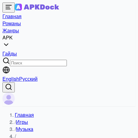
Главная
Романы
Жанры
APK
Гайды
English
Русский
Главная
/
Игры
/
Музыка
/