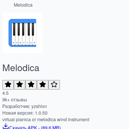
Melodica
Melodica
4.5
9k+ отзывы
Разработчик: yzshlxn
Новая версия: 1.0.50
virtual pianica or melodica wind instrument
Скачать
APK
- (
89.6 MB
)