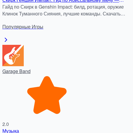
Билд, Ротация и Секреты
Гайд по Скирк в Genshin Impact: билд, ротация, оружие
Клинок Туманного Сияния, лучшие команды. Скачать
APK бесплатно на apkdock.com.
Популярные
Игры
Garage Band
2.0
Музыка