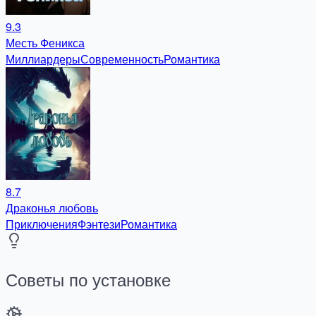
9.3
Месть Феникса
Миллиардеры
Современность
Романтика
8.7
Драконья любовь
Приключения
Фэнтези
Романтика
Советы по установке