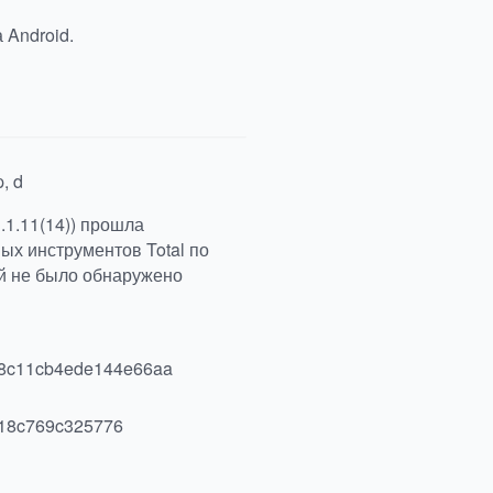
 Android.
, d
.1.11(14)) прошла
ых инструментов Total по
рой не было обнаружено
8c11cb4ede144e66aa
18c769c325776