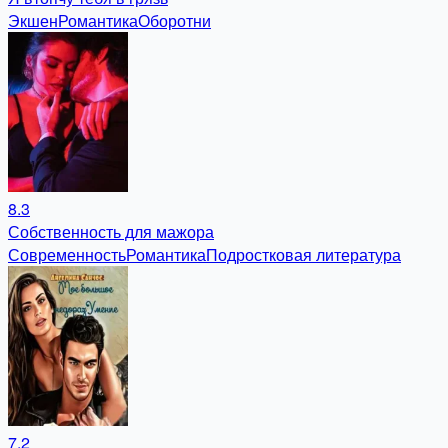
Экшен
Романтика
Оборотни
8.3
Собственность для мажора
Современность
Романтика
Подростковая литература
7.2