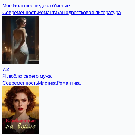
Мое Большое недоразУмение
Современность
Романтика
Подростковая литература
7.2
Я люблю своего мужа
Современность
Мистика
Романтика