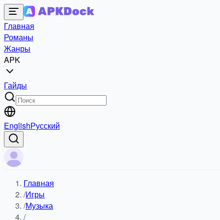
Главная
Романы
Жанры
APK
Гайды
English
Русский
Главная
/
Игры
/
Музыка
/