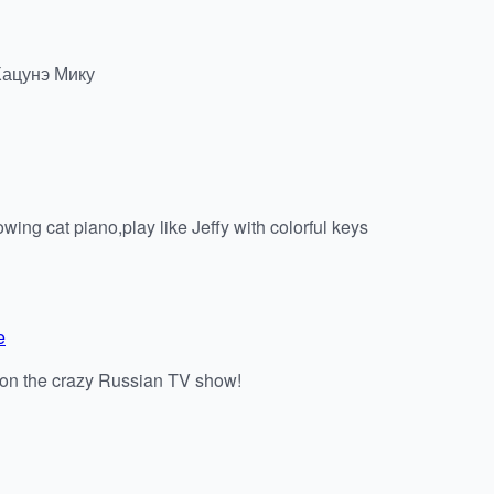
Хацунэ Мику
ing cat piano,play like Jeffy with colorful keys
e
 on the crazy Russian TV show!