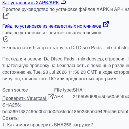
Как установить XAPK/APK
Простое руководство по установке файлов XAPK и APK на
Гайд по установке из неизвестных источников
Гайд по установке из неизвестных источников.
Безопасная и быстрая загрузка DJ Disco Pads - mix dubstep
Последняя версия DJ Disco Pads - mix dubstep, d (версия 1
тщательную проверку на безопасность с помощью различн
состоянию на Tue, 28 Jul 2026 11:58:23 GMT, в ходе кото
вирусов, шпионского ПО или вредоносных программ.
Scan source
File type:
SHA1:
APK
2195b5d58be5bb60a6f4bc
Проверить Virustotal
SHA256:
beb2691387490e0bdfde02c6fedc1850235a0d9429ef56d2ebf
Советы
1.
Как я могу проверить SHA256 загрузки?