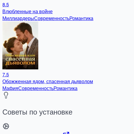
8.5
Влюбленные на войне
Миллиардеры
Современность
Романтика
7.5
Обожженная ядом, спасенная дьяволом
Мафия
Современность
Романтика
Советы по установке