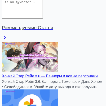
Рекомендуемые Статьи
Хонкай Стар Рейл 3.6 — Баннеры и новые персонажи
раскрыты!
Хонкай Стар Рейл 3.6: баннеры с Теменью и Дань Хэном
• Освободителем. Узнайте дату выхода и как получить
бесплатного героя!