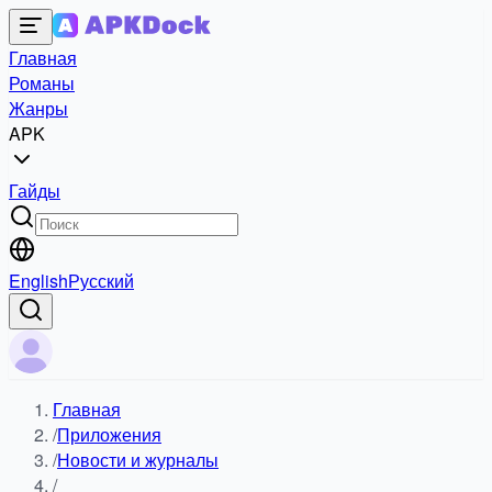
Главная
Романы
Жанры
APK
Гайды
English
Русский
Главная
/
Приложения
/
Новости и журналы
/