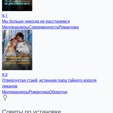
9.1
Мы больше никогда не расстанемся
Миллиардеры
Современность
Романтика
9.2
Отвергнутая стаей, истинная пара тайного короля
ликанов
Миллиардеры
Романтика
Оборотни
Советы по установке