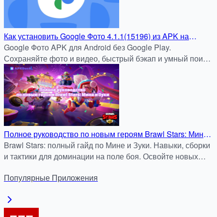
Как установить Google Фото 4.1.1(15196) из APK на
Android: Подробная инструкция для APKDock
Google Фото APK для Android без Google Play.
Сохраняйте фото и видео, быстрый бэкап и умный поиск.
Скачать безопасно на apkdock.com.
Полное руководство по новым героям Brawl Stars: Мина
и Зуки
Brawl Stars: полный гайд по Мине и Зуки. Навыки, сборки
и тактики для доминации на поле боя. Освойте новых
героев быстро!
Популярные
Приложения