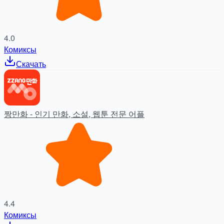
4.0
Комиксы
Скачать
짱만화 - 인기 만화, 소설, 웹툰 전문 어플
4.4
Комиксы