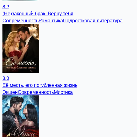
8.2
(Не)законный брак. Верну тебя
Современность
Романтика
Подростковая литература
8.3
Её месть, его погубленная жизнь
Экшен
Современность
Мистика