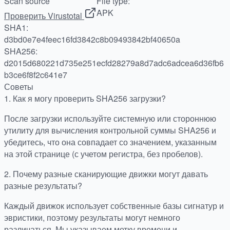
Scan source
File type:
APK
Проверить Virustotal
SHA1:
d3bd0e7e4feec16fd3842c8b09493842bf40650a
SHA256:
d2015d680221d735e251ecfd28279a8d7adc6adcea6d36fb6
b3ce6f8f2c641e7
Советы
1.
Как я могу проверить SHA256 загрузки?
После загрузки используйте системную или стороннюю
утилиту для вычисления контрольной суммы SHA256 и
убедитесь, что она совпадает со значением, указанным
на этой странице (с учетом регистра, без пробелов).
2.
Почему разные сканирующие движки могут давать
разные результаты?
Каждый движок использует собственные базы сигнатур и
эвристики, поэтому результаты могут немного
различаться. Мы указываем метку времени и