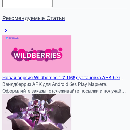
Рекомендуемые Статьи
Новая версия Wildberries 1.7.1(66): установка APK без
регистрации
Вайлдберриз APK для Android без Play Маркета.
Оформляйте заказы, отслеживайте посылки и получайте
скидки. Быстро и безопасно на apkdock.com.