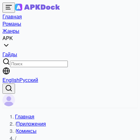
Главная
Романы
Жанры
APK
Гайды
English
Русский
Главная
/
Приложения
/
Комиксы
/