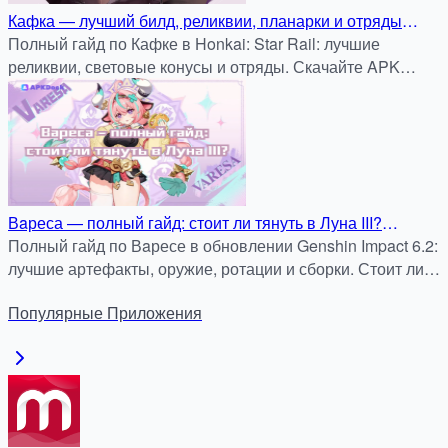
Кафка — лучший билд, реликвии, планарки и отряды
(Honkai: Star Rail)
Полный гайд по Кафке в Honkai: Star Rail: лучшие
реликвии, световые конусы и отряды. Скачайте APK
бесплатно на APKDock.
Вaреса — полный гайд: стоит ли тянуть в Луна III?
Оружие, артефакты, ротация и реальные сборки
Полный гайд по Вaресе в обновлении Genshin Impact 6.2:
лучшие артефакты, оружие, ротации и сборки. Стоит ли
крутить — анализ и советы.
Популярные
Приложения