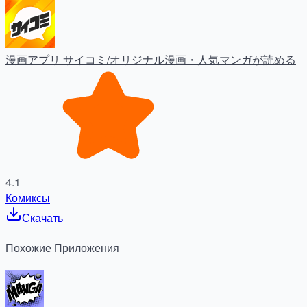
漫画アプリ サイコミ/オリジナル漫画・人気マンガが読める
4.1
Комиксы
Скачать
Похожие
Приложения