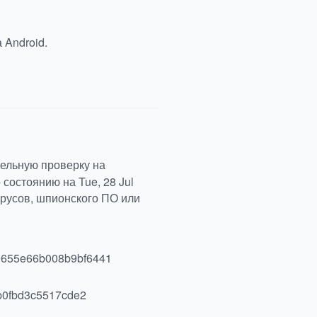
 Android.
ельную проверку на
состоянию на Tue, 28 Jul
ирусов, шпионского ПО или
655e66b008b9bf6441
0fbd3c5517cde2