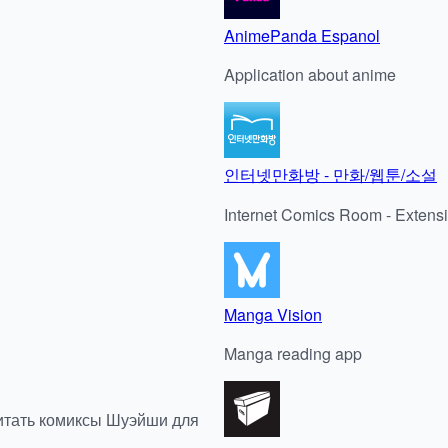
AnimePanda Espanol
Application about anime
인터넷만화방 - 만화/웹툰/소설
Internet Comics Room - Extensi
Manga Vision
Manga reading app
итать комиксы Шуэйши для