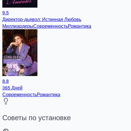
9.5
Директор-дьявол: Истинная Любовь
Миллиардеры
Современность
Романтика
8.8
365 Дней
Современность
Романтика
Советы по установке