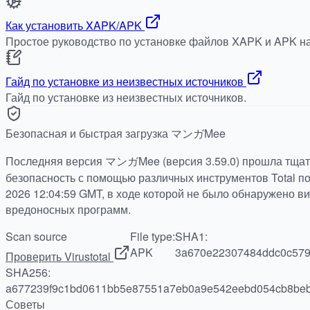
Как установить XAPK/APK
Простое руководство по установке файлов XAPK и APK на
Гайд по установке из неизвестных источников
Гайд по установке из неизвестных источников.
Безопасная и быстрая загрузка マンガMee
Последняя версия マンガMee (версия 3.59.0) прошла тщат
безопасность с помощью различных инструментов Total по 
2026 12:04:59 GMT, в ходе которой не было обнаружено в
вредоносных программ.
Scan source
File type:
SHA1:
APK
3a670e22307484ddc0c579
Проверить Virustotal
SHA256:
a677239f9c1bd0611bb5e87551a7eb0a9e542eebd054cb8beb
Советы