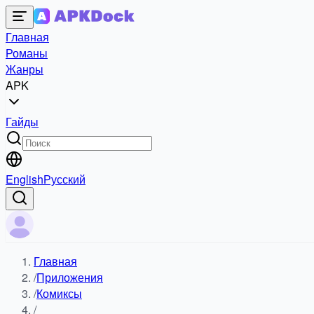
Главная
Романы
Жанры
APK
Гайды
English
Русский
Главная
/
Приложения
/
Комиксы
/