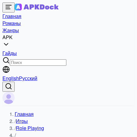
Главная
Романы
Жанры
APK
Гайды
English
Русский
Главная
/
Игры
/
Role Playing
/