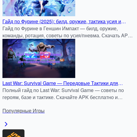
Гайд по Фурине (2025): билд, оружие, тактика усия и
пневма
Гайд по Фурине в Геншин Импакт — билд, оружие,
команды, ротация, советы по усия/пневма. Скачать APK
с бонус-кодом на apkdock.com.
Last War: Survival Game — Передовые Тактики для
Продвинутых Игроков
Полный гайд по Last War: Survival Game — советы по
героям, базе и тактике. Скачайте APK бесплатно и
безопасно на APKDock.
Популярные
Игры