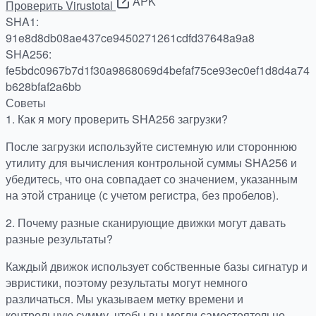
APK
Проверить Virustotal
SHA1:
91e8d8db08ae437ce9450271261cdfd37648a9a8
SHA256:
fe5bdc0967b7d1f30a9868069d4befaf75ce93ec0ef1d8d4a74
b628bfaf2a6bb
Советы
1.
Как я могу проверить SHA256 загрузки?
После загрузки используйте системную или стороннюю
утилиту для вычисления контрольной суммы SHA256 и
убедитесь, что она совпадает со значением, указанным
на этой странице (с учетом регистра, без пробелов).
2.
Почему разные сканирующие движки могут давать
разные результаты?
Каждый движок использует собственные базы сигнатур и
эвристики, поэтому результаты могут немного
различаться. Мы указываем метку времени и
контрольную сумму, чтобы вы могли самостоятельно