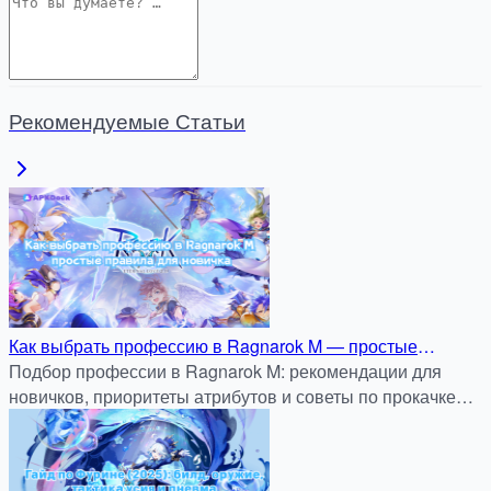
Рекомендуемые Статьи
Как выбрать профессию в Ragnarok M — простые
правила для новичка
Подбор профессии в Ragnarok M: рекомендации для
новичков, приоритеты атрибутов и советы по прокачке
без ошибок.