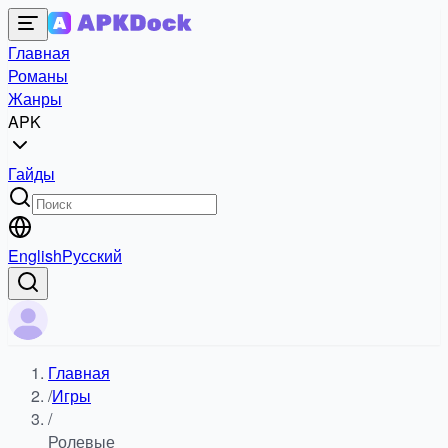
Главная
Романы
Жанры
APK
Гайды
English
Русский
Главная
/
Игры
/
Ролевые