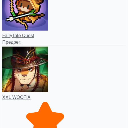
FairyTale Quest
Предрег
:
XXL WOOFIA