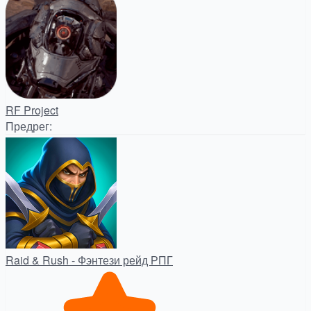
RF Project
Предрег
:
Raid & Rush - Фэнтези рейд РПГ