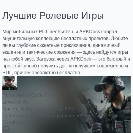
Лучшие
Ролевые
Игры
Мир мобильных РПГ необъятен, и APKDock собрал
внушительную коллекцию бесплатных проектов. Любите
ли вы глубокие сюжетные приключения, динамичный
экшен или тактические сражения — здесь найдутся игры
на любой вкус. Загрузка через APKDock — это быстрый и
простой способ получить доступ к лучшим современным
РПГ, причём абсолютно бесплатно.
Пополнение Delta Force
Level Infinite
Монеты Delta - экономия до 55%
Пополнение Delta Force мгновенно!
Поддержка