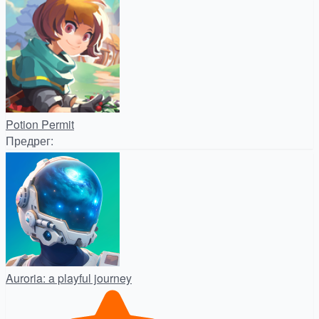
Potion Permit
Предрег
:
Auroria: a playful journey