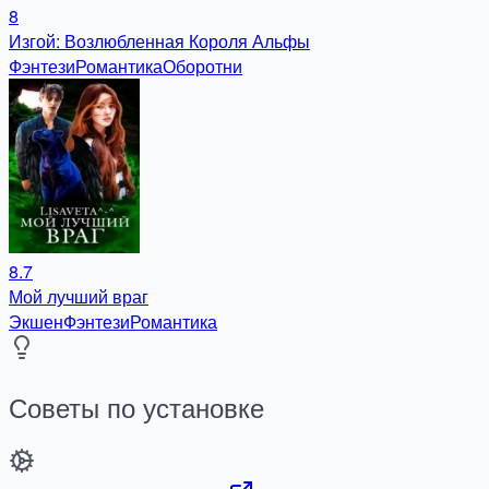
8
Изгой: Возлюбленная Короля Альфы
Фэнтези
Романтика
Оборотни
8.7
Мой лучший враг
Экшен
Фэнтези
Романтика
Советы по установке