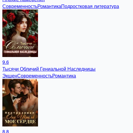
Современность
Романтика
Подростковая литература
9.6
Тысячи Обличий Гениальной Наследницы
Экшен
Современность
Романтика
8.8