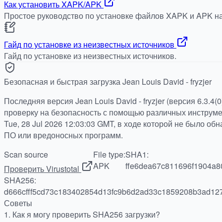
Как установить XAPK/APK
Простое руководство по установке файлов XAPK и APK на
Гайд по установке из неизвестных источников
Гайд по установке из неизвестных источников.
Безопасная и быстрая загрузка Jean Louis David - fryzjer
Последняя версия Jean Louis David - fryzjer (версия 6.3.4
проверку на безопасность с помощью различных инструмен
Tue, 28 Jul 2026 12:03:03 GMT, в ходе которой не было о
ПО или вредоносных программ.
Scan source
File type:
SHA1:
APK
ffe6dea67c811696f1904a8
Проверить Virustotal
SHA256:
d666cfff5cd73c183402854d13fc9b6d2ad33c1859208b3ad12
Советы
1.
Как я могу проверить SHA256 загрузки?