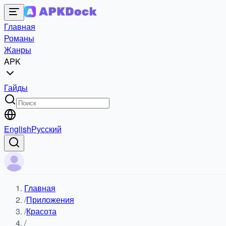
Главная
Романы
Жанры
APK
Гайды
English
Русский
Главная
/
Приложения
/
Красота
/