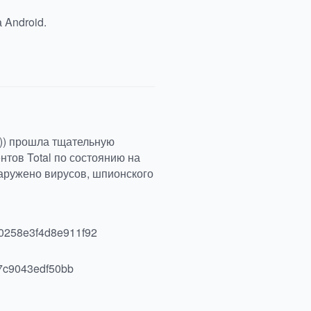
 Android.
(0)) прошла тщательную
тов Total по состоянию на
бнаружено вирусов, шпионского
0258e3f4d8e911f92
7c9043edf50bb