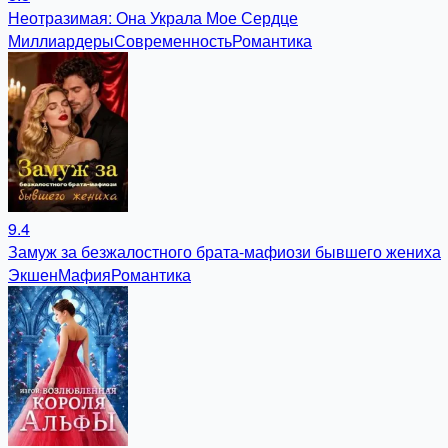
Неотразимая: Она Украла Мое Сердце
Миллиардеры
Современность
Романтика
9.4
Замуж за безжалостного брата-мафиози бывшего жениха
Экшен
Мафия
Романтика