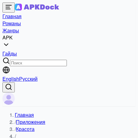
Главная
Романы
Жанры
APK
Гайды
English
Русский
Главная
/
Приложения
/
Красота
/