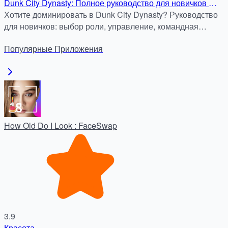
Dunk City Dynasty: Полное руководство для новичков — 3
ключа к победе на улицах
Хотите доминировать в Dunk City Dynasty? Руководство
для новичков: выбор роли, управление, командная
работа. Станьте легендой уличного баскетбола!
Популярные
Приложения
How Old Do I Look : FaceSwap
3.9
Красота