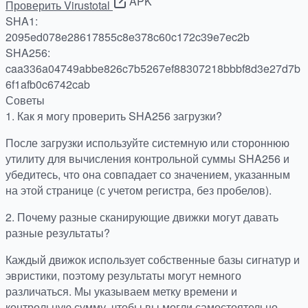
APK
Проверить Virustotal
SHA1:
2095ed078e28617855c8e378c60c172c39e7ec2b
SHA256:
caa336a04749abbe826c7b5267ef88307218bbbf8d3e27d7b
6f1afb0c6742cab
Советы
1.
Как я могу проверить SHA256 загрузки?
После загрузки используйте системную или стороннюю
утилиту для вычисления контрольной суммы SHA256 и
убедитесь, что она совпадает со значением, указанным
на этой странице (с учетом регистра, без пробелов).
2.
Почему разные сканирующие движки могут давать
разные результаты?
Каждый движок использует собственные базы сигнатур и
эвристики, поэтому результаты могут немного
различаться. Мы указываем метку времени и
контрольную сумму, чтобы вы могли самостоятельно