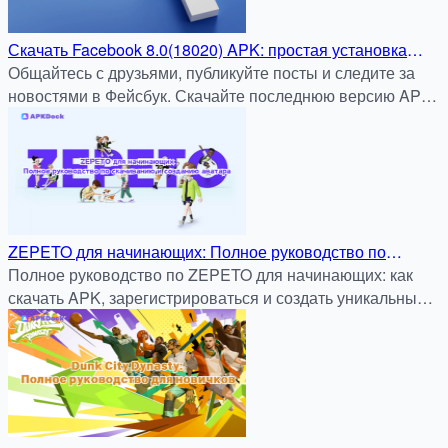
Скачать Facebook 8.0(18020) APK: простая установка
через APKDock
Общайтесь с друзьями, публикуйте посты и следите за
новостями в Фейсбук. Скачайте последнюю версию APK
для Android без Play Маркета — только на apkdock.com.
ZEPETO для начинающих: Полное руководство по
скачиванию и созданию аватара
Полное руководство по ZEPETO для начинающих: как
скачать APK, зарегистрироваться и создать уникальный
3D-аватар. Скачать безопасно на APKDock.