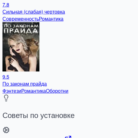
7.8
Сильная (слабая) чертовка
Современность
Романтика
9.5
По законам прайда
Фэнтези
Романтика
Оборотни
Советы по установке