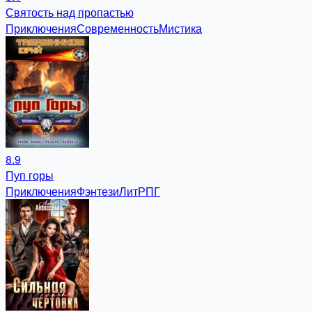
Святость над пропастью
Приключения
Современность
Мистика
8.9
Пуп горы
Приключения
Фэнтези
ЛитРПГ