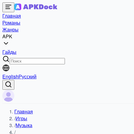
Главная
Романы
Жанры
APK
Гайды
English
Русский
Главная
/
Игры
/
Музыка
/