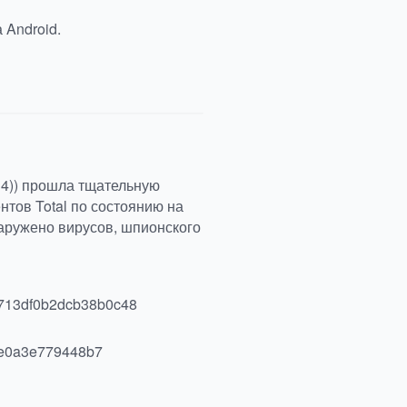
 Android.
(34)) прошла тщательную
тов Total по состоянию на
бнаружено вирусов, шпионского
713df0b2dcb38b0c48
6e0a3e779448b7