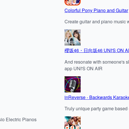
Colorful Pony Piano and Guitar
Create guitar and piano music wit
櫻坂46・日向坂46 UNI'S ON A
And resonate with someone's sl
app UNI'S ON AIR
inReverse - Backwards Karaok
Truly unique party game based
io Electric Pianos