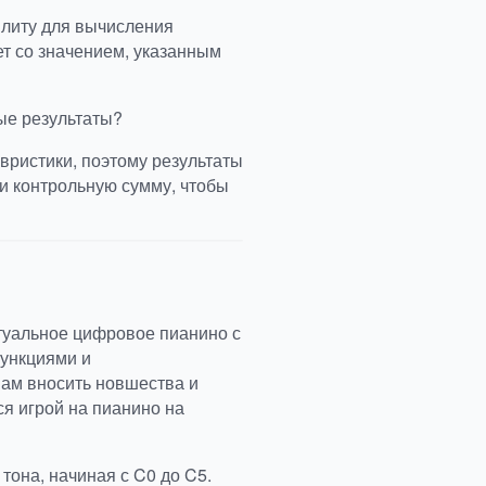
илиту для вычисления
ет со значением, указанным
ые результаты?
вристики, поэтому результаты
и контрольную сумму, чтобы
ртуальное цифровое пианино с
ункциями и
вам вносить новшества и
ся игрой на пианино на
она, начиная с C0 до C5.