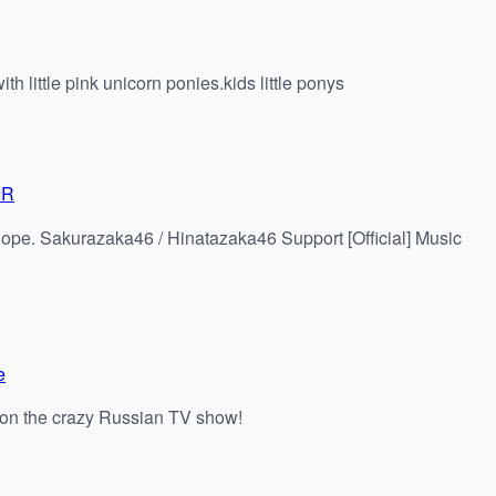
h little pink unicorn ponies.kids little ponys
IR
ope. Sakurazaka46 / Hinatazaka46 Support [Official] Music
e
 on the crazy Russian TV show!