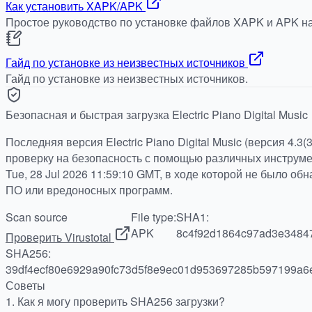
Как установить XAPK/APK
Простое руководство по установке файлов XAPK и APK на
Гайд по установке из неизвестных источников
Гайд по установке из неизвестных источников.
Безопасная и быстрая загрузка Electric Piano Digital Music
Последняя версия Electric Piano Digital Music (версия 4.3
проверку на безопасность с помощью различных инструмен
Tue, 28 Jul 2026 11:59:10 GMT, в ходе которой не было о
ПО или вредоносных программ.
Scan source
File type:
SHA1:
APK
8c4f92d1864c97ad3e3484
Проверить Virustotal
SHA256:
39df4ecf80e6929a90fc73d5f8e9ec01d953697285b597199a
Советы
1.
Как я могу проверить SHA256 загрузки?