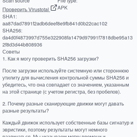
Scan source
File type:
APK
Проверить Virustotal
SHA1:
aa87dad7891f2adb6deef8e9fb841d0b22cac102
SHA256:
da4d0f4873997d755e322908fa1479d97991f7818dbe95a13
2f8d3d44b808936
Советы
1.
Как я могу проверить SHA256 загрузки?
После загрузки используйте системную или стороннюю
утилиту для вычисления контрольной суммы SHA256 и
убедитесь, что она совпадает со значением, указанным
на этой странице (с учетом регистра, без пробелов).
2.
Почему разные сканирующие движки могут давать
разные результаты?
Каждый движок использует собственные базы сигнатур и
эвристики, поэтому результаты могут немного
различаться. Мы указываем метку времени и