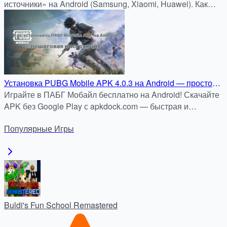
источники» на Android (Samsung, Xiaomi, Huawei). Как
безопасно установить APK и XAPK.
Установка PUBG Mobile APK 4.0.3 на Android — простое
руководство
Играйте в ПАБГ Мобайл бесплатно на Android! Скачайте
APK без Google Play с apkdock.com — быстрая и
безопасная установка. Наслаждайтесь захватывающими
Популярные
Игры
баталиями в королевской битве уже сегодня!
Buldi's Fun School Remastered