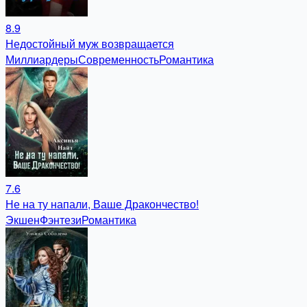
8.9
Недостойный муж возвращается
Миллиардеры
Современность
Романтика
7.6
Не на ту напали, Ваше Дракончество!
Экшен
Фэнтези
Романтика