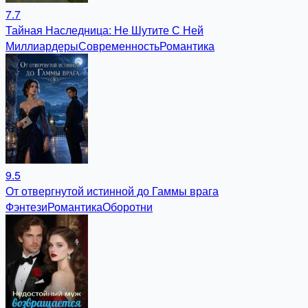
7.7
Тайная Наследница: Не Шутите С Ней
Миллиардеры
Современность
Романтика
9.5
От отвергнутой истинной до Гаммы врага
Фэнтези
Романтика
Оборотни