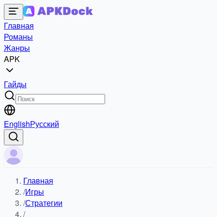
Главная
Романы
Жанры
APK
Гайды
English
Русский
Главная
/
Игры
/
Стратегии
/