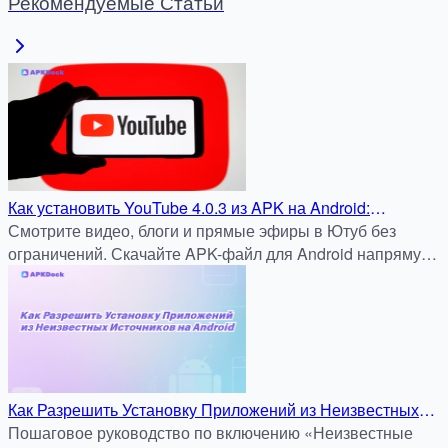
Рекомендуемые Статьи
Как установить YouTube 4.0.3 из APK на Android:
Подробная инструкция для APKDock
Смотрите видео, блоги и прямые эфиры в Ютуб без
ограничений. Скачайте APK-файл для Android напрямую
с apkdock.com — быстро, безопасно и бесплатно.
Как Разрешить Установку Приложений из Неизвестных
Источников на Android
Пошаговое руководство по включению «Неизвестные