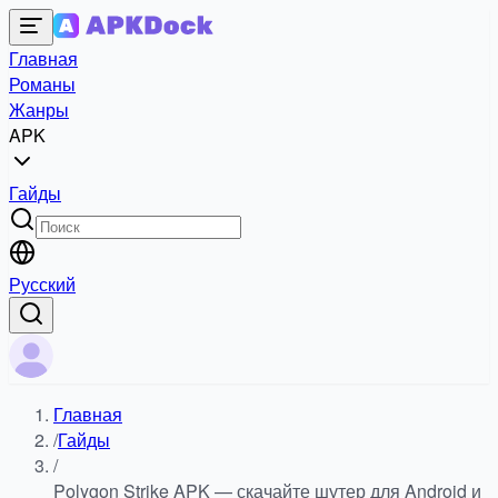
Главная
Романы
Жанры
APK
Гайды
Русский
Главная
/
Гайды
/
Polygon Strike APK — скачайте шутер для Android и