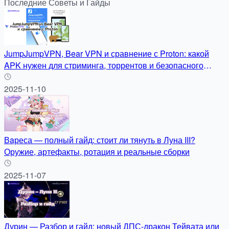
Последние Советы и Гайды
JumpJumpVPN, Bear VPN и сравнение с Proton: какой
APK нужен для стриминга, торрентов и безопасного
серфинга
2025-11-10
Вaреса — полный гайд: стоит ли тянуть в Луна III?
Оружие, артефакты, ротация и реальные сборки
2025-11-07
Дурин — Разбор и гайд: новый ДПС-дракон Тейвата или