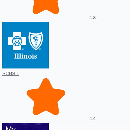
4.8
BCBSIL
4.4