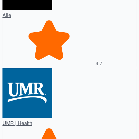
Allē
4.7
UMR | Health