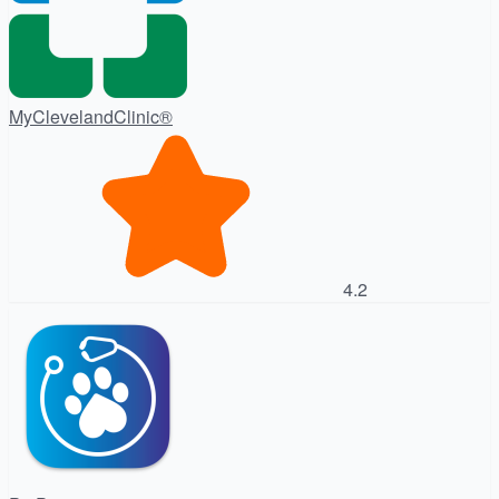
MyClevelandClinic®
4.2