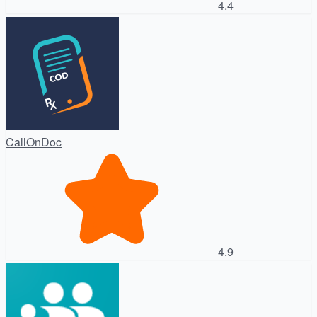
4.4
CallOnDoc
4.9