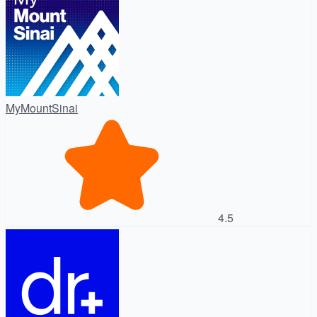
MyMountSinai
4.5