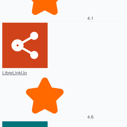
4.1
LibreLinkUp
4.6