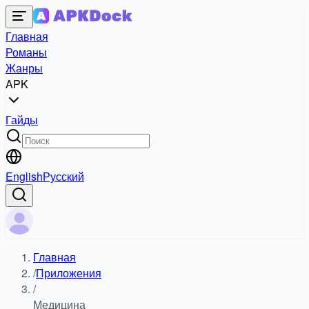
Главная
Романы
Жанры
APK
Гайды
English
Русский
Главная
/
Приложения
/
Медицина