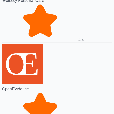
WellSky Personal Care
4.4
OpenEvidence