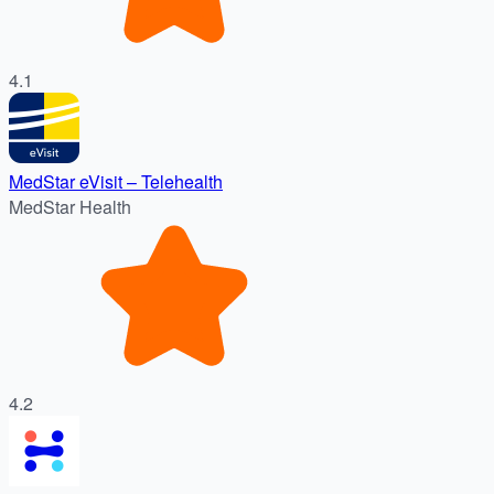
4.1
MedStar eVisit – Telehealth
MedStar Health
4.2