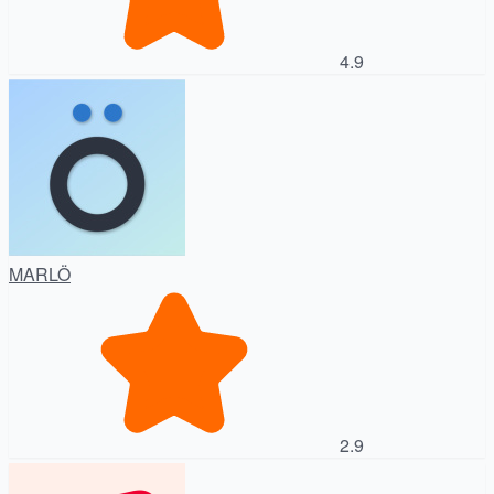
4.9
MARLÖ
2.9