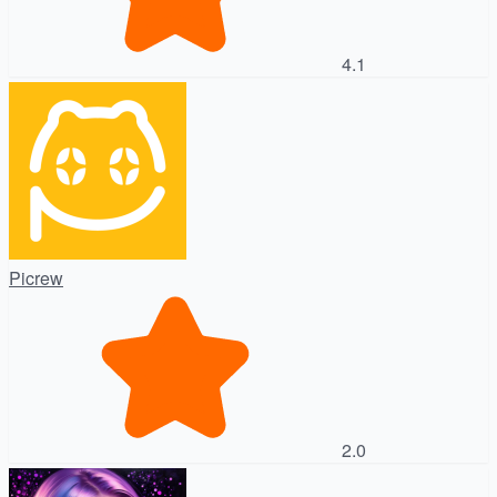
4.1
Picrew
2.0