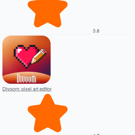
3.8
Divoom: pixel art editor