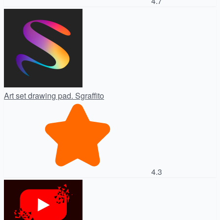
4.7
Art set drawing pad. Sgraffito
4.3