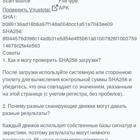
Scan source
File type:
APK
Проверить Virustotal
SHA1:
b089136ad16b6a97f148a004bcc1a51a7043ee09
SHA256:
8f044576d396c14adb31e5d54e4ff5b61a61b07826f10b3759
14679c2fa4e563
Советы
1.
Как я могу проверить SHA256 загрузки?
После загрузки используйте системную или стороннюю
утилиту для вычисления контрольной суммы SHA256 и
убедитесь, что она совпадает со значением, указанным
на этой странице (с учетом регистра, без пробелов).
2.
Почему разные сканирующие движки могут давать
разные результаты?
Каждый движок использует собственные базы сигнатур и
эвристики, поэтому результаты могут немного
различаться. Мы указываем метку времени и