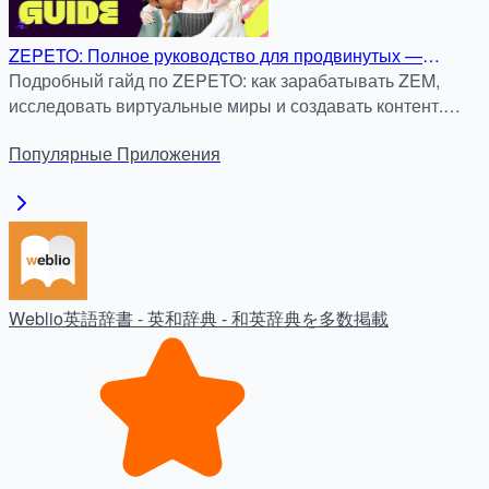
ZEPETO: Полное руководство для продвинутых —
Заработок ZEM, секреты миров и создание контента
Подробный гайд по ZEPETO: как зарабатывать ZEM,
исследовать виртуальные миры и создавать контент.
Полезно для продвинутых пользователей.
Популярные
Приложения
Weblio英語辞書 - 英和辞典 - 和英辞典を多数掲載