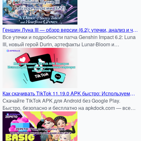
Геншин Луна III — обзор версии (6.2): утечки, анализ и что
готовить игроку
Все утечки и подробности патча Genshin Impact 6.2: Luna
III, новый герой Durin, артефакты Lunar-Bloom и
возвращение Varesa.
Как скачивать TikTok 11.19.0 APK быстро: Используем
оптимизированные серверы APKDock
Скачайте TikTok APK для Android без Google Play.
Быстро, безопасно и бесплатно на apkdock.com — все
тренды и видео всегда с вами.