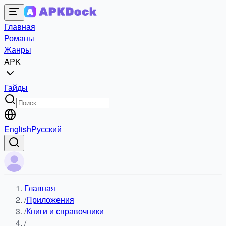
Главная
Романы
Жанры
APK
Гайды
English
Русский
Главная
/
Приложения
/
Книги и справочники
/