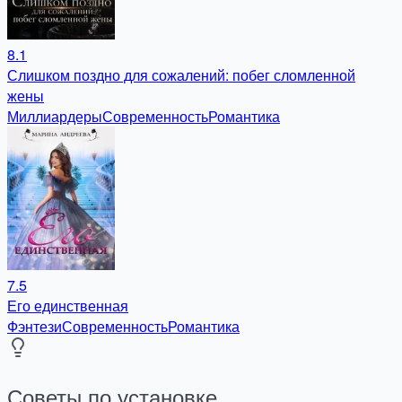
8.1
Слишком поздно для сожалений: побег сломленной
жены
Миллиардеры
Современность
Романтика
7.5
Его единственная
Фэнтези
Современность
Романтика
Советы по установке