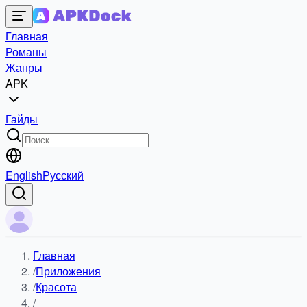
Главная
Романы
Жанры
APK
Гайды
English
Русский
Главная
/
Приложения
/
Красота
/