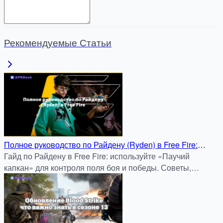
Рекомендуемые Статьи
Полное руководство по Райдену (Ryden) в Free Fire:
Контролируйте поле боя с Паучьим капканом!
Гайд по Райдену в Free Fire: используйте «Паучий
капкан» для контроля поля боя и победы. Советы,
тактики и лучшие стратегии для вашей команды!