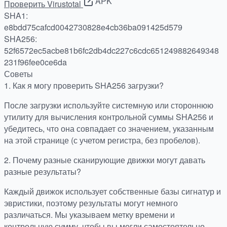
APK
Проверить Virustotal
SHA1:
e8bdd75cafcd0042730828e4cb36ba091425d579
SHA256:
52f6572ec5acbe81b6fc2db4dc227c6cdc651249882649348
231f96fee0ce6da
Советы
1.
Как я могу проверить SHA256 загрузки?
После загрузки используйте системную или стороннюю
утилиту для вычисления контрольной суммы SHA256 и
убедитесь, что она совпадает со значением, указанным
на этой странице (с учетом регистра, без пробелов).
2.
Почему разные сканирующие движки могут давать
разные результаты?
Каждый движок использует собственные базы сигнатур и
эвристики, поэтому результаты могут немного
различаться. Мы указываем метку времени и
контрольную сумму, чтобы вы могли самостоятельно