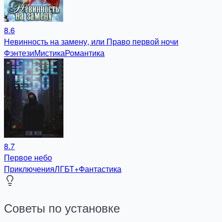
8.6
Невинность на замену, или Право первой ночи
Фэнтези
Мистика
Романтика
8.7
Первое небо
Приключения
ЛГБТ+
Фантастика
Советы по установке