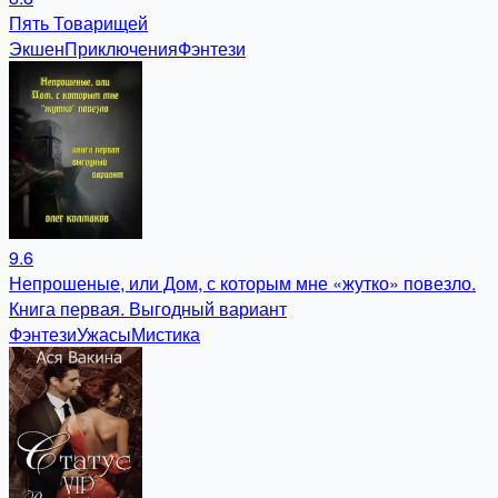
Пять Товарищей
Экшен
Приключения
Фэнтези
9.6
Непрошеные, или Дом, с которым мне «жутко» повезло.
Книга первая. Выгодный вариант
Фэнтези
Ужасы
Мистика