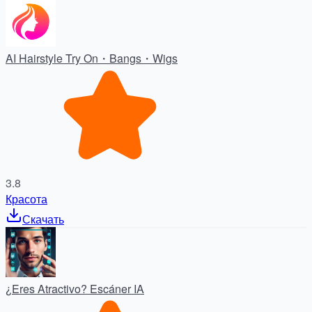
AI Hairstyle Try On・Bangs・Wigs
3.8
Красота
Скачать
¿Eres Atractivo? Escáner IA