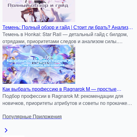
Темень: Полный обзор и гайд | Стоит ли брать? Анализ
силы, сборы отрядов и разбор эйдолонов
Темень в Honkai: Star Rail — детальный гайд с билдом,
отрядами, приоритетами следов и анализом силы.
Разбор эйдолонов и советы, стоит ли крутить.
Как выбрать профессию в Ragnarok M — простые
правила для новичка
Подбор профессии в Ragnarok M: рекомендации для
новичков, приоритеты атрибутов и советы по прокачке
без ошибок.
Популярные
Приложения