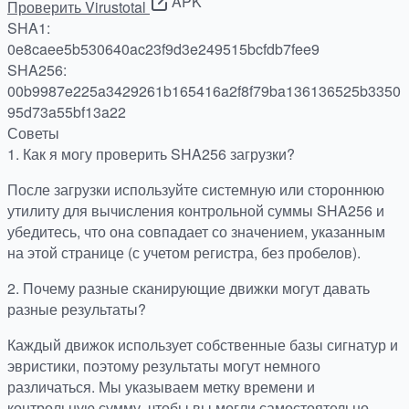
APK
Проверить Virustotal
SHA1:
0e8caee5b530640ac23f9d3e249515bcfdb7fee9
SHA256:
00b9987e225a3429261b165416a2f8f79ba136136525b3350
95d73a55bf13a22
Советы
1.
Как я могу проверить SHA256 загрузки?
После загрузки используйте системную или стороннюю
утилиту для вычисления контрольной суммы SHA256 и
убедитесь, что она совпадает со значением, указанным
на этой странице (с учетом регистра, без пробелов).
2.
Почему разные сканирующие движки могут давать
разные результаты?
Каждый движок использует собственные базы сигнатур и
эвристики, поэтому результаты могут немного
различаться. Мы указываем метку времени и
контрольную сумму, чтобы вы могли самостоятельно