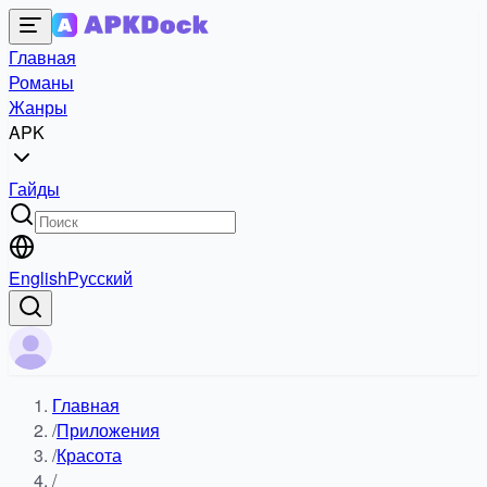
Главная
Романы
Жанры
APK
Гайды
English
Русский
Главная
/
Приложения
/
Красота
/