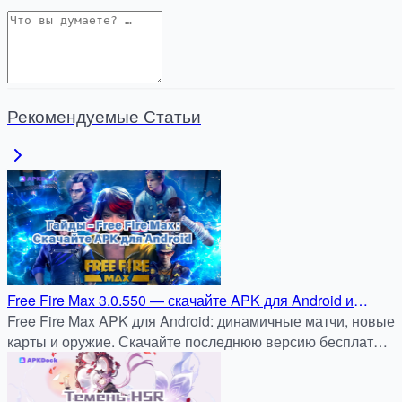
Рекомендуемые Статьи
Free Fire Max 3.0.550 — скачайте APK для Android и
играйте без ограничений через APKDock
Free Fire Max APK для Android: динамичные матчи, новые
карты и оружие. Скачайте последнюю версию бесплатно
и безопасно на apkdock.com.