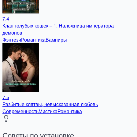
7.4
Клан голубых кошек – 1. Наложница императора
демонов
Фэнтези
Романтика
Вампиры
7.5
Разбитые клятвы, невысказанная любовь
Современность
Мистика
Романтика
Советы по установке