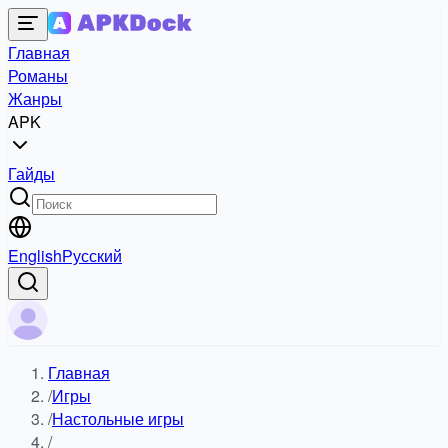
Главная
Романы
Жанры
APK
Гайды
English
Русский
Главная
/
Игры
/
Настольные игры
/