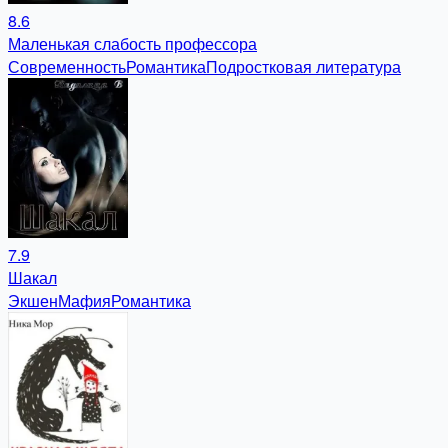
8.6
Маленькая слабость профессора
Современность
Романтика
Подростковая литература
7.9
Шакал
Экшен
Мафия
Романтика