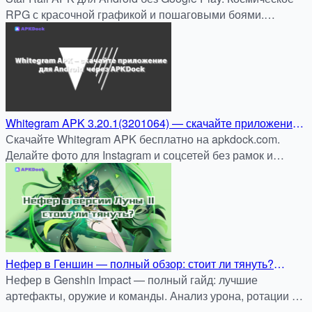
RPG с красочной графикой и пошаговыми боями.
Быстрая установка на apkdock.com.
Whitegram APK 3.20.1(3201064) — скачайте приложение
для Android и публикуйте фото в Instagram без обрезки
Скачайте Whitegram APK бесплатно на apkdock.com.
через APKDock
Делайте фото для Instagram и соцсетей без рамок и
обрезки — быстро, удобно и безопасно.
Нефер в Геншин — полный обзор: стоит ли тянуть?
Анализ силы и гайды по отрядам
Нефер в Genshin Impact — полный гайд: лучшие
артефакты, оружие и команды. Анализ урона, ротации и
советы — стоит ли крутить Нефер в версии Луны Ⅱ.