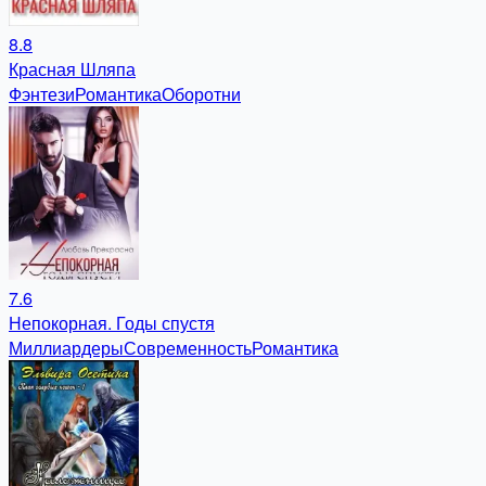
8.8
Красная Шляпа
Фэнтези
Романтика
Оборотни
7.6
Непокорная. Годы спустя
Миллиардеры
Современность
Романтика