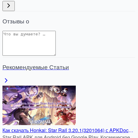
Отзывы о
Рекомендуемые Статьи
Как скачать Honkai: Star Rail 3.20.1(3201064) с APKDock:
Быстро, безопасно и без регистрации
Star Rail APK для Android без Google Play. Космическое