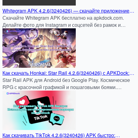
Whitegram APK 4.2.6(3240426) — скачайте приложение
для Android и публикуйте фото в Instagram без обрезки
Скачайте Whitegram APK бесплатно на apkdock.com.
через APKDock
Делайте фото для Instagram и соцсетей без рамок и
обрезки — быстро, удобно и безопасно.
Как скачать Honkai: Star Rail 4.2.6(3240426) с APKDock:
Быстро, безопасно и без регистрации
Star Rail APK для Android без Google Play. Космическое
RPG с красочной графикой и пошаговыми боями.
Быстрая установка на apkdock.com.
Как скачивать TikTok 4.2.6(3240426) APK быстро: