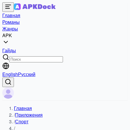
Главная
Романы
Жанры
APK
Гайды
English
Русский
Главная
/
Приложения
/
Спорт
/