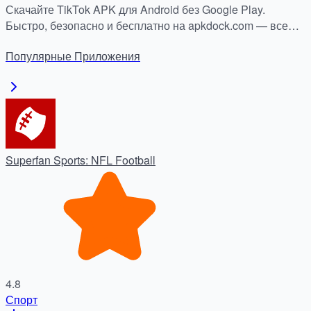
Используем оптимизированные серверы APKDock
Скачайте TikTok APK для Android без Google Play.
Быстро, безопасно и бесплатно на apkdock.com — все
тренды и видео всегда с вами.
Популярные
Приложения
Superfan Sports: NFL Football
4.8
Спорт