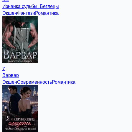
Изнанка судьбы. Беглецы
Экшен
Фэнтези
Романтика
7
Варвар
Экшен
Современность
Романтика