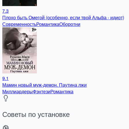
7.3
Плохо быть Омегой (особенно, если твой Альфа - идиот)
Современность
Романтика
Оборотни
9.1
Мамин новый муж-демон. Паутина лжи
Миллиардеры
Фэнтези
Романтика
Советы по установке