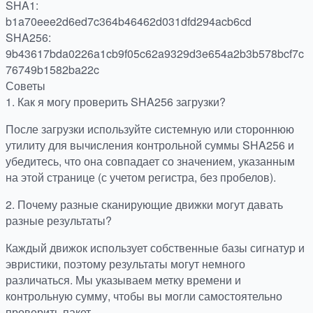
SHA1:
b1a70eee2d6ed7c364b46462d031dfd294acb6cd
SHA256:
9b43617bda0226a1cb9f05c62a9329d3e654a2b3b578bcf7c
76749b1582ba22c
Советы
1.
Как я могу проверить SHA256 загрузки?
После загрузки используйте системную или стороннюю
утилиту для вычисления контрольной суммы SHA256 и
убедитесь, что она совпадает со значением, указанным
на этой странице (с учетом регистра, без пробелов).
2.
Почему разные сканирующие движки могут давать
разные результаты?
Каждый движок использует собственные базы сигнатур и
эвристики, поэтому результаты могут немного
различаться. Мы указываем метку времени и
контрольную сумму, чтобы вы могли самостоятельно
проверить пакет.