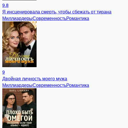
9.8
Я инсценировала смерть, чтобы сбежать от тирана
Миллиардеры
Современность
Романтика
9
Двойная личность моего мужа
Миллиардеры
Современность
Романтика