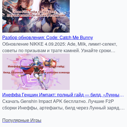
Разбор обновления: Code: Catch Me Bunny
Обновление NIKKE 4.09.2025: Ade, Milk, лимит-селект,
советы по призывам и трате камней. Узнайте сроки
баннеров и стратегию обмена на Gold Mileage!
Инеффа Геншин Импакт: полный гайд — билд, «Лунный
заряд», оружие и рабочие команды
Скачать Genshin Impact APK бесплатно. Лучшие F2P
сборки Инеффы, артефакты, билд через Лунный заряд.
Безопасная загрузка на APKDock.
Популярные
Игры