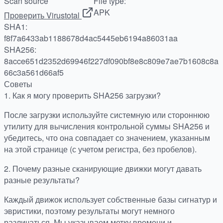
Scan source
File type:
APK
Проверить Virustotal
SHA1:
f8f7a6433ab1188678d4ac5445eb6194a86031aa
SHA256:
8acce651d2352d69946f227df090bf8e8c809e7ae7b1608c8a
66c3a561d66af5
Советы
1.
Как я могу проверить SHA256 загрузки?
После загрузки используйте системную или стороннюю
утилиту для вычисления контрольной суммы SHA256 и
убедитесь, что она совпадает со значением, указанным
на этой странице (с учетом регистра, без пробелов).
2.
Почему разные сканирующие движки могут давать
разные результаты?
Каждый движок использует собственные базы сигнатур и
эвристики, поэтому результаты могут немного
различаться. Мы указываем метку времени и