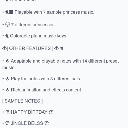
• 🐈⬛ Playable with 7 sample princess music.
• 🐱 7 different princesses.
• 🐈 Colorable piano music keys
🌟[ OTHER FEATURES ] 🌟 🐈
• 🌟 Adaptable and playable notes with 14 different preset
music.
• 🌟 Play the notes with 3 different cats.
• 🌟 Rich animation and effects content
[ SAMPLE NOTES ]
• 👏 HAPPY BİRTDAY 👏
• 👏 JİNGLE BELSS 👏