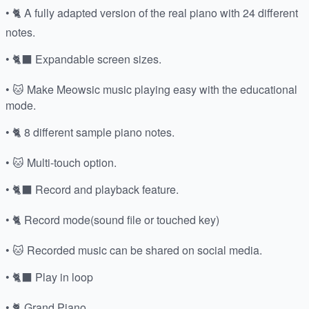
• 🐈 A fully adapted version of the real piano with 24 different
notes.
• 🐈⬛ Expandable screen sizes.
• 🐱 Make Meowsic music playing easy with the educational
mode.
• 🐈 8 different sample piano notes.
• 🐱 Multi-touch option.
• 🐈⬛ Record and playback feature.
• 🐈 Record mode(sound file or touched key)
• 🐱 Recorded music can be shared on social media.
• 🐈⬛ Play in loop
• 🐈 Grand Piano