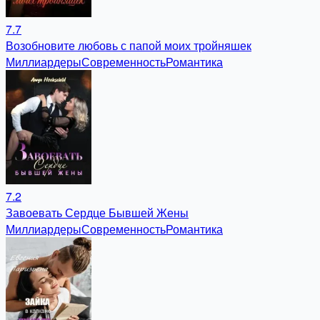
7.7
Возобновите любовь с папой моих тройняшек
Миллиардеры
Современность
Романтика
7.2
Завоевать Сердце Бывшей Жены
Миллиардеры
Современность
Романтика