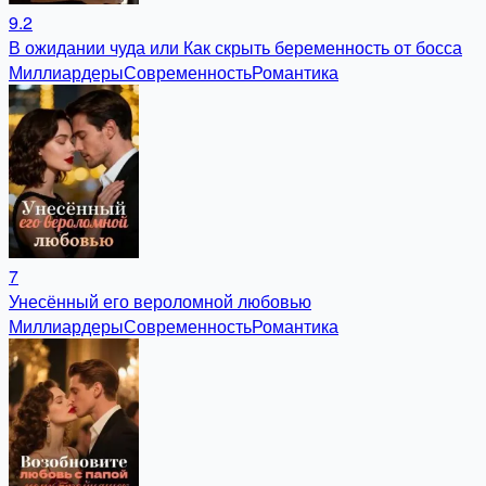
9.2
В ожидании чуда или Как скрыть беременность от босса
Миллиардеры
Современность
Романтика
7
Унесённый его вероломной любовью
Миллиардеры
Современность
Романтика