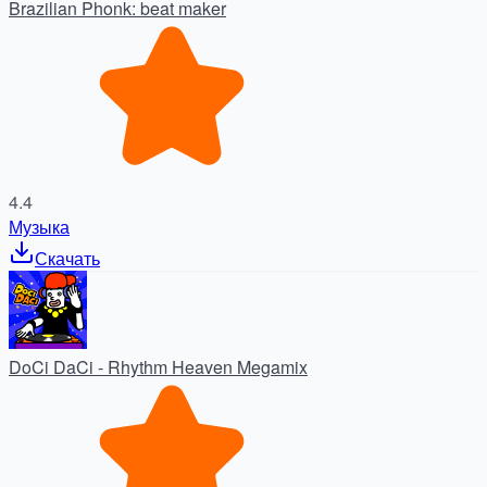
Brazilian Phonk: beat maker
4.4
Музыка
Скачать
DoCi DaCi - Rhythm Heaven Megamix