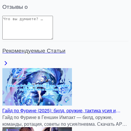
Отзывы о
Рекомендуемые Статьи
Гайд по Фурине (2025): билд, оружие, тактика усия и
пневма
Гайд по Фурине в Геншин Импакт — билд, оружие,
команды, ротация, советы по усия/пневма. Скачать APK
с бонус-кодом на apkdock.com.