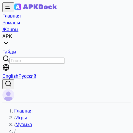
Главная
Романы
Жанры
APK
Гайды
English
Русский
Главная
/
Игры
/
Музыка
/