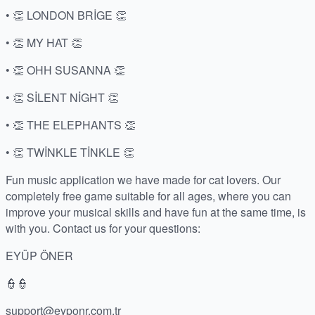
• 👏 LONDON BRİGE 👏
• 👏 MY HAT 👏
• 👏 OHH SUSANNA 👏
• 👏 SİLENT NİGHT 👏
• 👏 THE ELEPHANTS 👏
• 👏 TWİNKLE TİNKLE 👏
Fun music application we have made for cat lovers. Our
completely free game suitable for all ages, where you can
improve your musical skills and have fun at the same time, is
with you. Contact us for your questions:
EYÜP ÖNER
👮👮
support@eyponr.com.tr