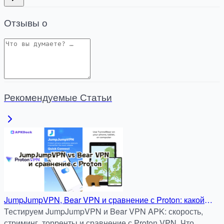
Отзывы о
Рекомендуемые Статьи
JumpJumpVPN, Bear VPN и сравнение с Proton: какой
APK нужен для стриминга, торрентов и безопасного
Тестируем JumpJumpVPN и Bear VPN APK: скорость,
серфинга
стриминг, торренты и сравнение с Proton VPN. Что