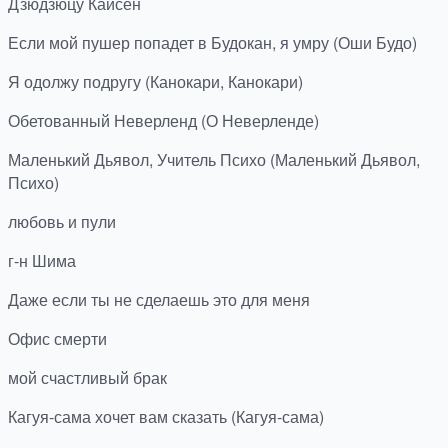
Дзюдзюцу Кайсен
Если мой пушер попадет в Будокан, я умру (Оши Будо)
Я одолжу подругу (Канокари, Канокари)
Обетованный Неверленд (О Неверленде)
Маленький Дьявол, Учитель Психо (Маленький Дьявол,
Психо)
любовь и пули
г-н Шима
Даже если ты не сделаешь это для меня
Офис смерти
мой счастливый брак
Кагуя-сама хочет вам сказать (Кагуя-сама)