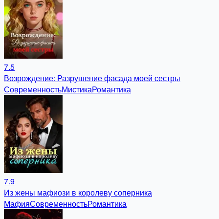
7.5
Возрождение: Разрушение фасада моей сестры
Современность
Мистика
Романтика
7.9
Из жены мафиози в королеву соперника
Мафия
Современность
Романтика