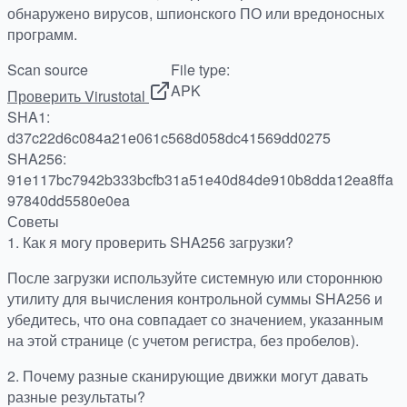
обнаружено вирусов, шпионского ПО или вредоносных
программ.
Scan source
File type:
APK
Проверить Virustotal
SHA1:
d37c22d6c084a21e061c568d058dc41569dd0275
SHA256:
91e117bc7942b333bcfb31a51e40d84de910b8dda12ea8ffa
97840dd5580e0ea
Советы
1.
Как я могу проверить SHA256 загрузки?
После загрузки используйте системную или стороннюю
утилиту для вычисления контрольной суммы SHA256 и
убедитесь, что она совпадает со значением, указанным
на этой странице (с учетом регистра, без пробелов).
2.
Почему разные сканирующие движки могут давать
разные результаты?