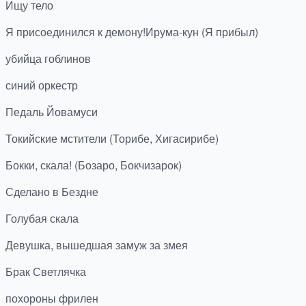
Ищу тело
Я присоединился к демону!Ирума-кун (Я прибыл)
убийца гоблинов
синий оркестр
Педаль Йовамуси
Токийские мстители (Торибе, Хигасирибе)
Бокки, скала! (Бозаро, Бокчизарок)
Сделано в Бездне
Голубая скала
Девушка, вышедшая замуж за змея
Брак Светлячка
похороны фрилен