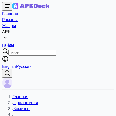
Главная
Романы
Жанры
APK
Гайды
English
Русский
Главная
/
Приложения
/
Комиксы
/