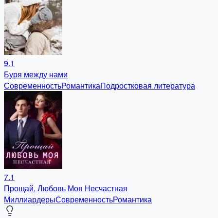
9.1
Буря между нами
Современность
Романтика
Подростковая литература
7.1
Прощай, Любовь Моя Несчастная
Миллиардеры
Современность
Романтика