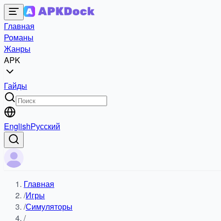
Главная
Романы
Жанры
APK
Гайды
English
Русский
Главная
/
Игры
/
Симуляторы
/