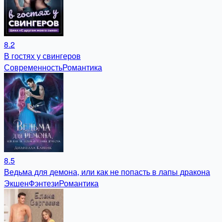
8.2
В гостях у свингеров
Современность
Романтика
8.5
Ведьма для демона, или как не попасть в лапы дракона
Экшен
Фэнтези
Романтика