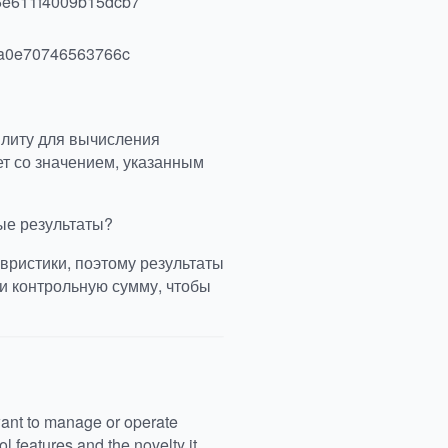
5e611f4009b15dcb7
a0e70746563766c
илиту для вычисления
ет со значением, указанным
ые результаты?
вристики, поэтому результаты
и контрольную сумму, чтобы
ant to manage or operate
 features and the novelty it