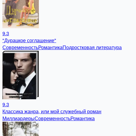
9.3
"Дурацкое соглашение"
Современность
Романтика
Подростковая литература
9.3
Классика жанра, или мой служебный роман
Миллиардеры
Современность
Романтика