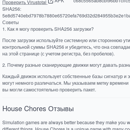
APK
c68c5565ab8cbf96bb1cffc
Проверить Virustotal
SHA256:
5e8d5740ebd7978b7880e65720efa769d32d284955b3e2e1b
Советы
1.
Как я могу проверить SHA256 загрузки?
После загрузки используйте системную или стороннюю ут
контрольной суммы SHA256 и убедитесь, что она совпада
на этой странице (с учетом регистра, без пробелов).
2.
Почему разные сканирующие движки могут давать разн
Каждый движок использует собственные базы сигнатур и э
могут немного различаться. Мы указываем метку времени 
вы могли самостоятельно проверить пакет.
House Chores
Отзывы
Simulation games are always better because they make you w
different things. House Chores is a unique game with many cool