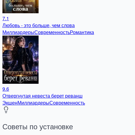
7.1
Любовь - это больше, чем слова
Миллиардеры
Современность
Романтика
9.6
Отвергнутая невеста берет реванш
Экшен
Миллиардеры
Современность
Советы по установке