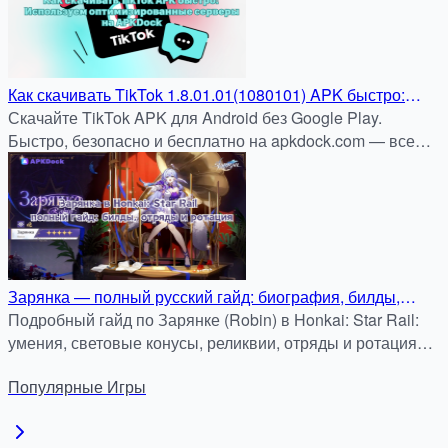
Как скачивать TikTok 1.8.01.01(1080101) APK быстро:
Используем оптимизированные серверы APKDock
Скачайте TikTok APK для Android без Google Play.
Быстро, безопасно и бесплатно на apkdock.com — все
тренды и видео всегда с вами.
Зарянка — полный русский гайд: биография, билды,
отряды и ротация
Подробный гайд по Зарянке (Robin) в Honkai: Star Rail:
умения, световые конусы, реликвии, отряды и ротация
для PvE. Скачайте материалы на APKDock.
Популярные
Игры