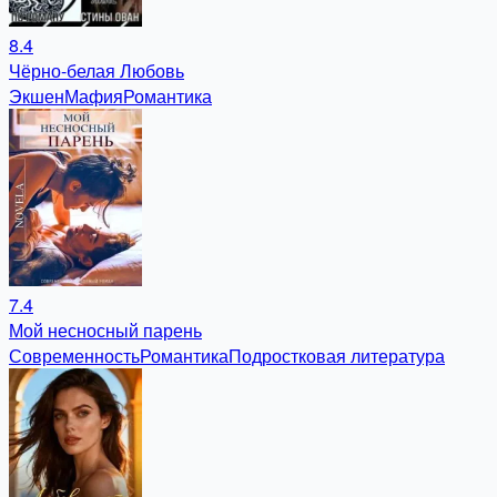
8.4
Чёрно-белая Любовь
Экшен
Мафия
Романтика
7.4
Мой несносный парень
Современность
Романтика
Подростковая литература