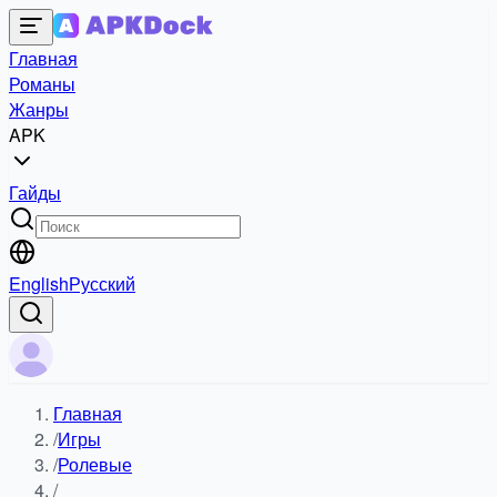
Главная
Романы
Жанры
APK
Гайды
English
Русский
Главная
/
Игры
/
Ролевые
/