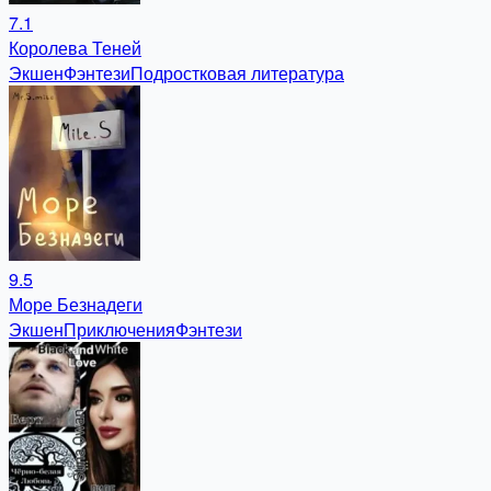
7.1
Королева Теней
Экшен
Фэнтези
Подростковая литература
9.5
Море Безнадеги
Экшен
Приключения
Фэнтези