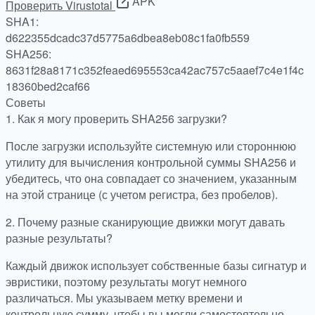
APK
Проверить Virustotal
SHA1:
d622355dcadc37d5775a6dbea8eb08c1fa0fb559
SHA256:
8631f28a8171c352feaed695553ca42ac757c5aaef7c4e1f4c
18360bed2caf66
Советы
1.
Как я могу проверить SHA256 загрузки?
После загрузки используйте системную или стороннюю
утилиту для вычисления контрольной суммы SHA256 и
убедитесь, что она совпадает со значением, указанным
на этой странице (с учетом регистра, без пробелов).
2.
Почему разные сканирующие движки могут давать
разные результаты?
Каждый движок использует собственные базы сигнатур и
эвристики, поэтому результаты могут немного
различаться. Мы указываем метку времени и
контрольную сумму, чтобы вы могли самостоятельно