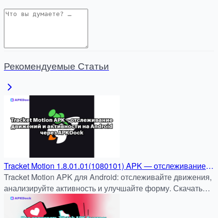
Рекомендуемые Статьи
Tracket Motion 1.8.01.01(1080101) APK — отслеживание
движений и активности на Android через APKDock
Tracket Motion APK для Android: отслеживайте движения,
анализируйте активность и улучшайте форму. Скачать
бесплатно и безопасно на apkdock.com.