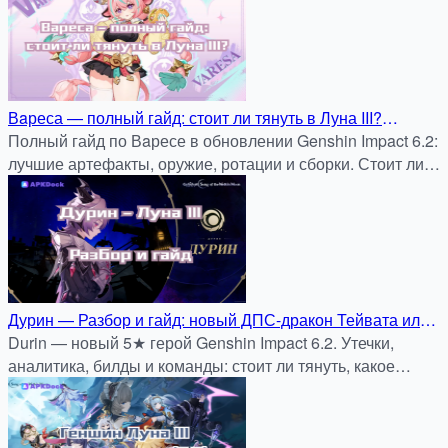
Вaреса — полный гайд: стоит ли тянуть в Луна III?
Оружие, артефакты, ротация и реальные сборки
Полный гайд по Вaресе в обновлении Genshin Impact 6.2:
лучшие артефакты, оружие, ротации и сборки. Стоит ли
крутить — анализ и советы.
Дурин — Разбор и гайд: новый ДПС-дракон Тейвата или
просто легенда?
Durin — новый 5★ герой Genshin Impact 6.2. Утечки,
аналитика, билды и команды: стоит ли тянуть, какое
оружие и артефакты подойдут лучше всего.