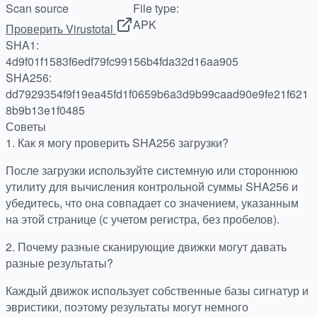
Scan source
File type:
APK
Проверить Virustotal
SHA1:
4d9f01f1583f6edf79fc99156b4fda32d16aa905
SHA256:
dd7929354f9f19ea45fd1f0659b6a3d9b99caad90e9fe21f621
8b9b13e1f0485
Советы
1.
Как я могу проверить SHA256 загрузки?
После загрузки используйте системную или стороннюю
утилиту для вычисления контрольной суммы SHA256 и
убедитесь, что она совпадает со значением, указанным
на этой странице (с учетом регистра, без пробелов).
2.
Почему разные сканирующие движки могут давать
разные результаты?
Каждый движок использует собственные базы сигнатур и
эвристики, поэтому результаты могут немного