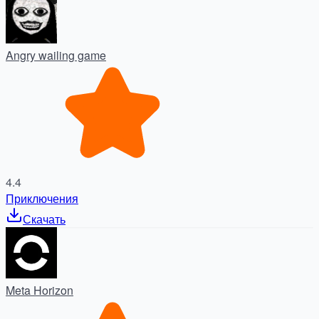
Angry wailing game
4.4
Приключения
Скачать
Meta Horizon