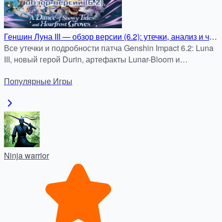
Геншин Луна III — обзор версии (6.2): утечки, анализ и что
готовить игроку
Все утечки и подробности патча Genshin Impact 6.2: Luna
III, новый герой Durin, артефакты Lunar-Bloom и
возвращение Varesa.
Популярные
Игры
Ninja warrior