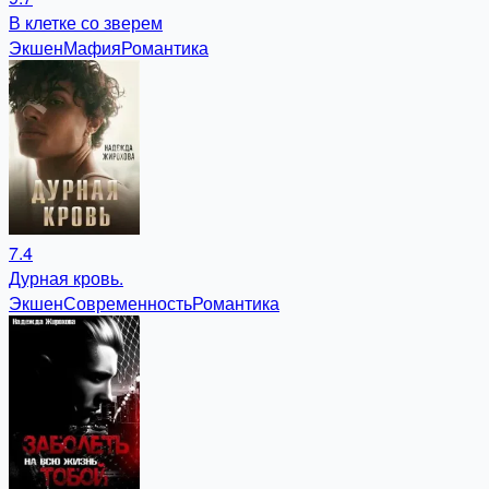
В клетке со зверем
Экшен
Мафия
Романтика
7.4
Дурная кровь.
Экшен
Современность
Романтика