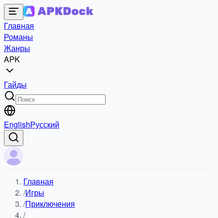
Главная
Романы
Жанры
APK
Гайды
English
Русский
Главная
/
Игры
/
Приключения
/