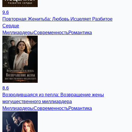
9.6
Повторная Женитьба: Любовь Исцеляет Разбитое
Сердце
Миллиардеры
Современность
Романтика
8.6
Возродившаяся из пепла: Возвращение жены
могущественного миллиардера
Миллиардеры
Современность
Романтика