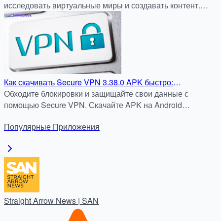
исследовать виртуальные миры и создавать контент.
Полезно для продвинутых пользователей.
Как скачивать Secure VPN 3.38.0 APK быстро:
Используем оптимизированные серверы APKDock
Обходите блокировки и защищайте свои данные с
помощью Secure VPN. Скачайте APK на Android
бесплатно и без регистрации. Надёжный источник —
Популярные
Приложения
apkdock.com.
Straight Arrow News | SAN