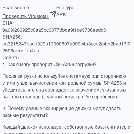
Scan source
File type:
APK
Проверить Virustotal
SHA1:
9a69f269925c0aa5bc3077dbda9f1ce9786eedd0
SHA256:
ea3215247eadd329a13000507a990c4a3ccb2a4ef2bad17f0
2506cfced1fa4dc
Советы
1.
Как я могу проверить SHA256 загрузки?
После загрузки используйте системную или стороннюю
утилиту для вычисления контрольной суммы SHA256 и
убедитесь, что она совпадает со значением, указанным
на этой странице (с учетом регистра, без пробелов).
2.
Почему разные сканирующие движки могут давать
разные результаты?
Каждый движок использует собственные базы сигнатур и
эвристики, поэтому результаты могут немного