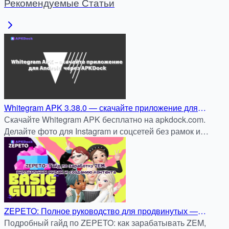
Рекомендуемые Статьи
Whitegram APK 3.38.0 — скачайте приложение для
Android и публикуйте фото в Instagram без обрезки через
Скачайте Whitegram APK бесплатно на apkdock.com.
APKDock
Делайте фото для Instagram и соцсетей без рамок и
обрезки — быстро, удобно и безопасно.
ZEPETO: Полное руководство для продвинутых —
Заработок ZEM, секреты миров и создание контента
Подробный гайд по ZEPETO: как зарабатывать ZEM,