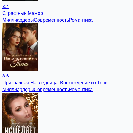
8.4
Страстный Мажор
Миллиардеры
Современность
Романтика
8.6
Призрачная Наследница: Восхождение из Тени
Миллиардеры
Современность
Романтика