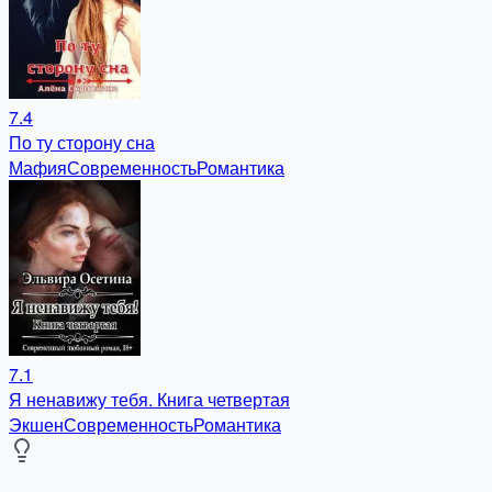
7.4
По ту сторону сна
Мафия
Современность
Романтика
7.1
Я ненавижу тебя. Книга четвертая
Экшен
Современность
Романтика