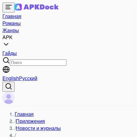
Главная
Романы
Жанры
APK
Гайды
English
Русский
Главная
/
Приложения
/
Новости и журналы
/