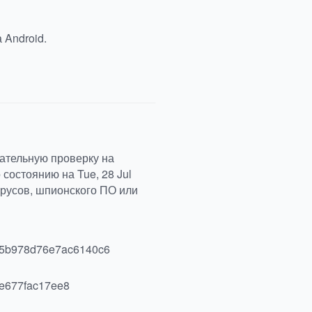
 Android.
щательную проверку на
состоянию на Tue, 28 Jul
ирусов, шпионского ПО или
5b978d76e7ac6140c6
e677fac17ee8