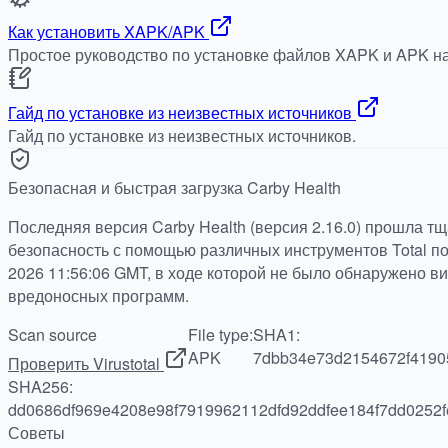
Как установить XAPK/APK
Простое руководство по установке файлов XAPK и APK на
Гайд по установке из неизвестных источников
Гайд по установке из неизвестных источников.
Безопасная и быстрая загрузка Carby Health
Последняя версия Carby Health (версия 2.16.0) прошла т
безопасность с помощью различных инструментов Total по 
2026 11:56:06 GMT, в ходе которой не было обнаружено в
вредоносных программ.
Scan source
File type:
SHA1:
APK
7dbb34e73d2154672f4190
Проверить Virustotal
SHA256:
dd0686df969e4208e98f7919962112dfd92ddfee184f7dd0252f
Советы