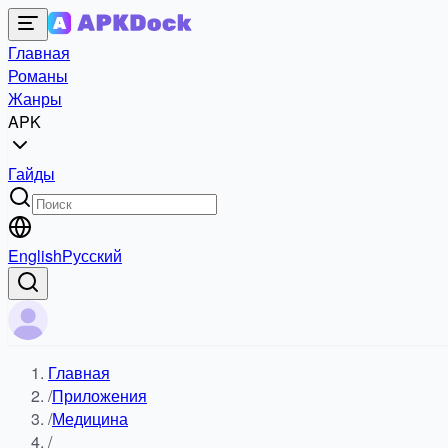
Главная
Романы
Жанры
APK
Гайды
English
Русский
Главная
/
Приложения
/
Медицина
/