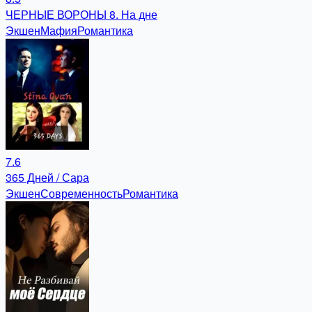
ЧЕРНЫЕ ВОРОНЫ 8. На дне
Экшен
Мафия
Романтика
7.6
365 Дней / Сара
Экшен
Современность
Романтика