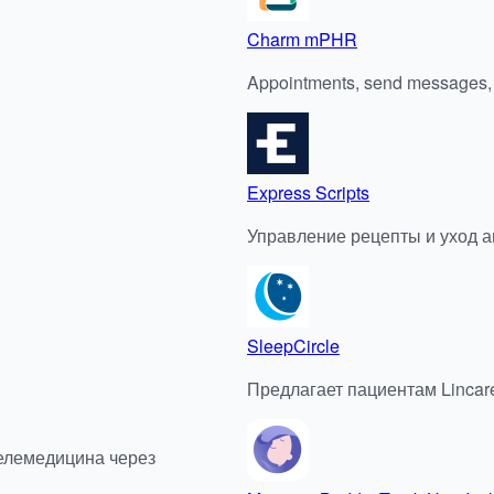
Charm mPHR
Appointments, send messages, a
Express Scripts
Управление рецепты и уход а
SleepCircle
Предлагает пациентам Lincar
елемедицина через