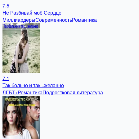
7.5
Не Разбивай моё Сердце
Миллиардеры
Современность
Романтика
7.1
Так больно и так...желанно
ЛГБТ+
Романтика
Подростковая литература