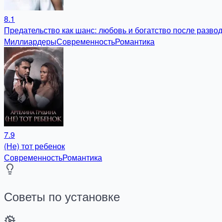
8.1
Предательство как шанс: любовь и богатство после разво
Миллиардеры
Современность
Романтика
7.9
(Не) тот ребенок
Современность
Романтика
Советы по установке