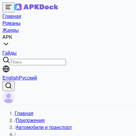
Главная
Романы
Жанры
APK
Гайды
English
Русский
Главная
/
Приложения
/
Автомобили и транспорт
/