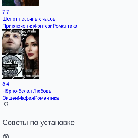
7.7
Шёпот песочных часов
Приключения
Фэнтези
Романтика
8.4
Чёрно-белая Любовь
Экшен
Мафия
Романтика
Советы по установке