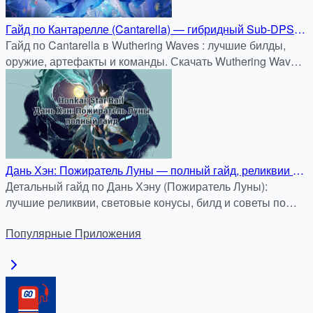
Гайд по Кантарелле (Cantarella) — гибридный Sub-DPS и
саппорт в Wuthering Waves
Гайд по Cantarella в Wuthering Waves : лучшие билды,
оружие, артефакты и команды. Скачать Wuthering Waves
APK бесплатно на APKDock.
Дань Хэн: Пожиратель Луны — полный гайд, реликвии и
световые конусы (Honkai: Star Rail)
Детальный гайд по Дань Хэну (Пожиратель Луны):
лучшие реликвии, световые конусы, билд и советы по
применению в Honkai: Star Rail.
Популярные
Приложения