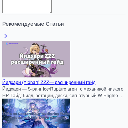
Рекомендуемые Статьи
Йидхари (Yidhari) ZZZ— расширенный гайд
Йидхари — S-ранг Ice/Rupture агент с механикой низкого
HP. Гайд: билд, ротации, диски, сигнатурный W-Engine и
советы по игре на грани.