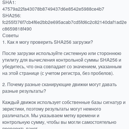
SHA1:
47579a22fa43078b8749437d6e8542e5988ce4b7
SHA256:
fc255f376f7cb4f6e2bb2e695acab7cd5fd6c2c82140daf1ad2e
c8659818f490
Советы
1.
Как я могу проверить SHA256 загрузки?
После загрузки используйте системную или стороннюю
утилиту для вычисления контрольной суммы SHA256 и
убедитесь, что она совпадает со значением, указанным
на этой странице (с учетом регистра, без пробелов).
2.
Почему разные сканирующие движки могут давать
разные результаты?
Каждый движок использует собственные базы сигнатур и
эвристики, поэтому результаты могут немного
различаться. Мы указываем метку времени и
контрольную сумму, чтобы вы могли самостоятельно
проверить пакет.