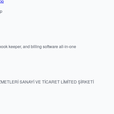
pp
pp
ook keeper, and billing software all-in-one
ZMETLERİ SANAYİ VE TİCARET LİMİTED ŞİRKETİ