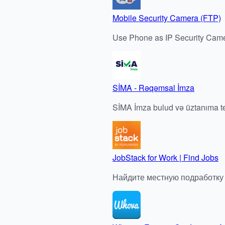
Mobile Security Camera (FTP)
Use Phone as IP Security Came
SİMA - Rəqəmsal İmza
SİMA İmza bulud və üztanıma te
JobStack for Work | Find Jobs
Найдите местную подработку 