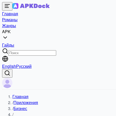
Главная
Романы
Жанры
APK
Гайды
English
Русский
Главная
/
Приложения
/
Бизнес
/