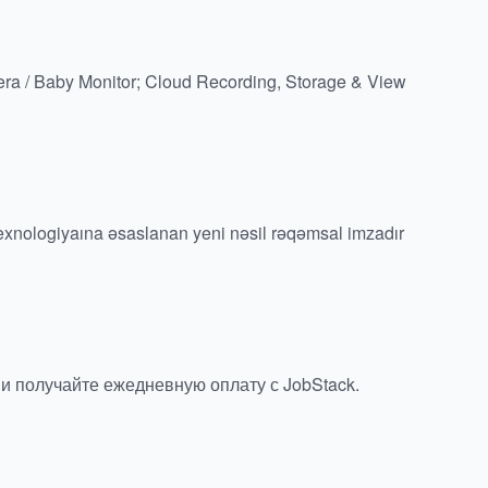
ra / Baby Monitor; Cloud Recording, Storage & View
xnologiyaına əsaslanan yeni nəsil rəqəmsal imzadır
и получайте ежедневную оплату с JobStack.