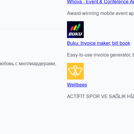
Whova - Event & Conference A
Award-winning mobile event a
Buku: Invoice maker, bill book
Easy-to-use invoice generator, b
любовь с миллиардерами,
Wellbees
ACTİFİT SPOR VE SAĞLIK Hİ