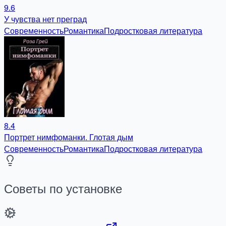
9.6
У чувства нет преград
Современность
Романтика
Подростковая литература
8.4
Портрет нимфоманки. Глотая дым
Современность
Романтика
Подростковая литература
Советы по установке