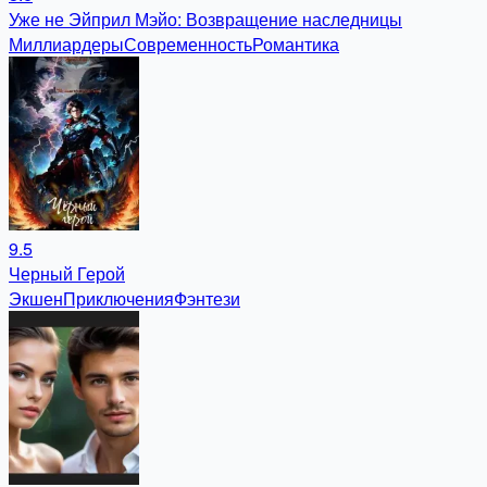
Уже не Эйприл Мэйо: Возвращение наследницы
Миллиардеры
Современность
Романтика
9.5
Черный Герой
Экшен
Приключения
Фэнтези