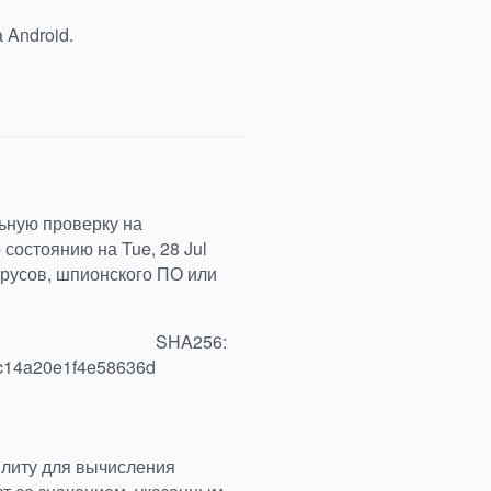
 Android.
ьную проверку на
состоянию на Tue, 28 Jul
ирусов, шпионского ПО или
SHA256:
c14a20e1f4e58636d
илиту для вычисления