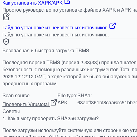
Как установить XAPK/APK
Простое руководство по установке файлов XAPK и APK на
Гайд по установке из неизвестных источников
Гайд по установке из неизвестных источников.
Безопасная и быстрая загрузка TBMS
Последняя версия TBMS (версия 2.33(33)) прошла тщател
безопасность с помощью различных инструментов Total по 
2026 12:12:12 GMT, в ходе которой не было обнаружено в
вредоносных программ.
Scan source
File type:
SHA1:
APK
68aeff361bf8caa6cc51bb7
Проверить Virustotal
Советы
1.
Как я могу проверить SHA256 загрузки?
После загрузки используйте системную или стороннюю ут