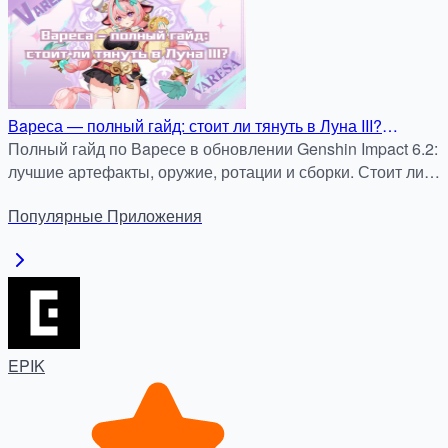
Вaреса — полный гайд: стоит ли тянуть в Луна III?
Оружие, артефакты, ротация и реальные сборки
Полный гайд по Вaресе в обновлении Genshin Impact 6.2:
лучшие артефакты, оружие, ротации и сборки. Стоит ли
крутить — анализ и советы.
Популярные
Приложения
EPIK