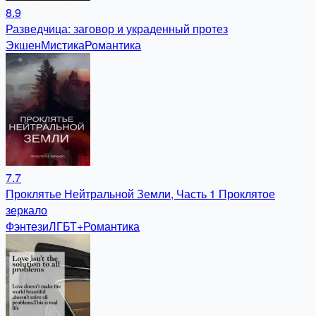
8.9
Разведчица: заговор и украденный протез
Экшен
Мистика
Романтика
7.7
Проклятье Нейтральной Земли, Часть 1 Проклятое
зеркало
Фэнтези
ЛГБТ+
Романтика