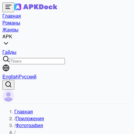
Главная
Романы
Жанры
APK
Гайды
English
Русский
Главная
/
Приложения
/
Фотография
/