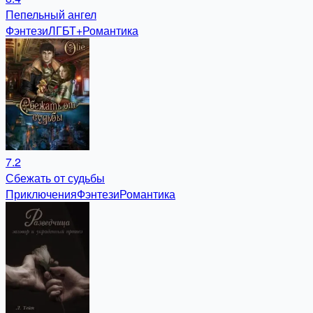
Пепельный ангел
Фэнтези
ЛГБТ+
Романтика
7.2
Сбежать от судьбы
Приключения
Фэнтези
Романтика