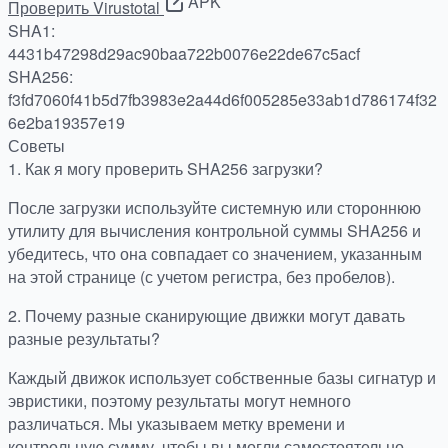
APK
Проверить Virustotal
SHA1:
4431b47298d29ac90baa722b0076e22de67c5acf
SHA256:
f3fd7060f41b5d7fb3983e2a44d6f005285e33ab1d786174f32
6e2ba19357e19
Советы
1.
Как я могу проверить SHA256 загрузки?
После загрузки используйте системную или стороннюю
утилиту для вычисления контрольной суммы SHA256 и
убедитесь, что она совпадает со значением, указанным
на этой странице (с учетом регистра, без пробелов).
2.
Почему разные сканирующие движки могут давать
разные результаты?
Каждый движок использует собственные базы сигнатур и
эвристики, поэтому результаты могут немного
различаться. Мы указываем метку времени и
контрольную сумму, чтобы вы могли самостоятельно