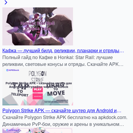
Кафка — лучший билд, реликвии, планарки и отряды
(Honkai: Star Rail)
Полный гайд по Кафке в Honkai: Star Rail: лучшие
реликвии, световые конусы и отряды. Скачайте APK
бесплатно на APKDock.
Polygon Strike APK — скачайте шутер для Android и
вступайте в динамичные бои через APKDock
Скачайте Polygon Strike APK бесплатно на apkdock.com.
Динамичные PvP-бои, оружие и арены в уникальном
низкополигональном стиле. Быстро и безопасно!