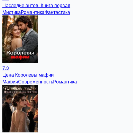
Наследие антов. Книга первая
Мистика
Романтика
Фантастика
7.3
Цена Королевы мафии
Мафия
Современность
Романтика