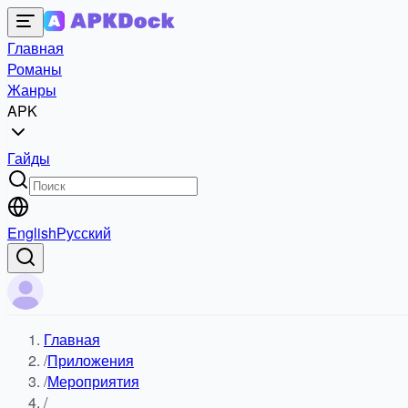
Главная
Романы
Жанры
APK
Гайды
English
Русский
Главная
/
Приложения
/
Мероприятия
/