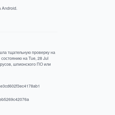
 Android.
ошла тщательную проверку на
состоянию на Tue, 28 Jul
ирусов, шпионского ПО или
e3cd602f3ec4178ab1
4eb5269c42076a