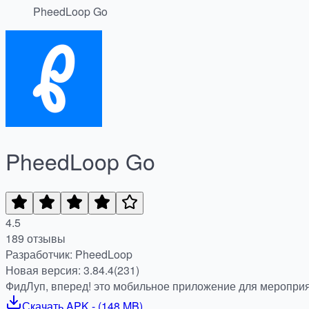
PheedLoop Go
PheedLoop Go
4.5
189 отзывы
Разработчик: PheedLoop
Новая версия: 3.84.4(231)
ФидЛуп, вперед! это мобильное приложение для мероприя
Скачать
APK
- (
148 MB
)