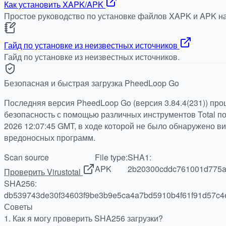
Как установить XAPK/APK
Простое руководство по установке файлов XAPK и APK на
Гайд по установке из неизвестных источников
Гайд по установке из неизвестных источников.
Безопасная и быстрая загрузка PheedLoop Go
Последняя версия PheedLoop Go (версия 3.84.4(231)) пр
безопасность с помощью различных инструментов Total по 
2026 12:07:45 GMT, в ходе которой не было обнаружено в
вредоносных программ.
Scan source
File type:
SHA1:
APK
2b20300cddc761001d775a
Проверить Virustotal
SHA256:
db539743de30f34603f9be3b9e5ca4a7bd5910b4f61f91d57c
Советы
1.
Как я могу проверить SHA256 загрузки?