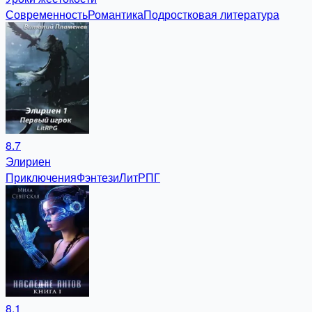
Современность
Романтика
Подростковая литература
8.7
Элириен
Приключения
Фэнтези
ЛитРПГ
8.1