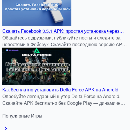
Скачать Facebook 3.5.1 APK: простая установка через
APKDock
Общайтесь с друзьями, публикуйте посты и следите за
новостями в Фейсбук. Скачайте последнюю версию APK
для Android без Play Маркета — только на apkdock.com.
Как бесплатно установить Delta Force APK на Android
Опробуйте легендарный шутер Delta Force на Android.
Скачайте APK бесплатно без Google Play — динамичные
миссии, спецоперации и тактические бои. Быстрая
Популярные
Игры
установка через apkdock.com.