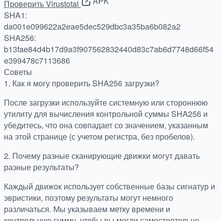
APK
Проверить Virustotal
SHA1:
da001e099622a2eae5dec529dbc3a35ba6b082a2
SHA256:
b13fae84d4b17d9a3f907562832440d83c7ab6d7748d66f54
e399478c7113686
Советы
1.
Как я могу проверить SHA256 загрузки?
После загрузки используйте системную или стороннюю
утилиту для вычисления контрольной суммы SHA256 и
убедитесь, что она совпадает со значением, указанным
на этой странице (с учетом регистра, без пробелов).
2.
Почему разные сканирующие движки могут давать
разные результаты?
Каждый движок использует собственные базы сигнатур и
эвристики, поэтому результаты могут немного
различаться. Мы указываем метку времени и
контрольную сумму, чтобы вы могли самостоятельно