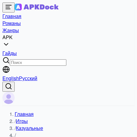
Главная
Романы
Жанры
APK
Гайды
English
Русский
Главная
/
Игры
/
Казуальные
/