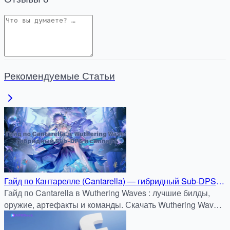
Рекомендуемые Статьи
Гайд по Кантарелле (Cantarella) — гибридный Sub-DPS и
саппорт в Wuthering Waves
Гайд по Cantarella в Wuthering Waves : лучшие билды,
оружие, артефакты и команды. Скачать Wuthering Waves
APK бесплатно на APKDock.