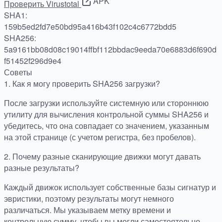
APK
Проверить Virustotal
SHA1:
159b5ed2fd7e50bd95a416b43f102c4c6772bdd5
SHA256:
5a9161bb08d08c19014ffbf112bbdac9eeda70e6883d6f690d
f51452f296d9e4
Советы
1.
Как я могу проверить SHA256 загрузки?
После загрузки используйте системную или стороннюю
утилиту для вычисления контрольной суммы SHA256 и
убедитесь, что она совпадает со значением, указанным
на этой странице (с учетом регистра, без пробелов).
2.
Почему разные сканирующие движки могут давать
разные результаты?
Каждый движок использует собственные базы сигнатур и
эвристики, поэтому результаты могут немного
различаться. Мы указываем метку времени и
контрольную сумму, чтобы вы могли самостоятельно