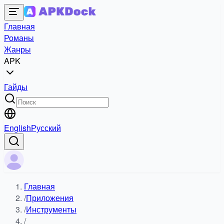
Главная
Романы
Жанры
APK
Гайды
English
Русский
Главная
/
Приложения
/
Инструменты
/