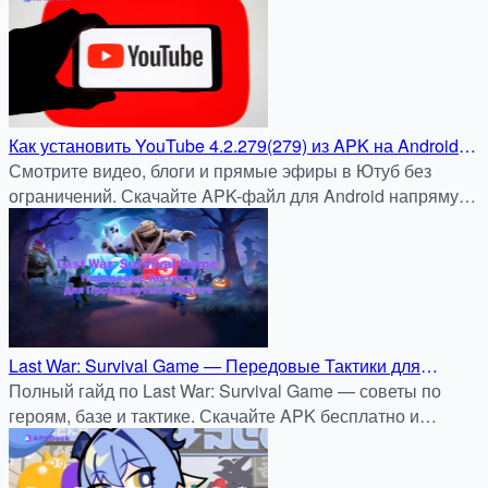
Как установить YouTube 4.2.279(279) из APK на Android:
Подробная инструкция для APKDock
Смотрите видео, блоги и прямые эфиры в Ютуб без
ограничений. Скачайте APK-файл для Android напрямую
с apkdock.com — быстро, безопасно и бесплатно.
Last War: Survival Game — Передовые Тактики для
Продвинутых Игроков
Полный гайд по Last War: Survival Game — советы по
героям, базе и тактике. Скачайте APK бесплатно и
безопасно на APKDock.