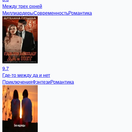
Между трех охней
Миллиардеры
Современность
Романтика
9.7
Где-то между да и нет
Приключения
Фэнтези
Романтика