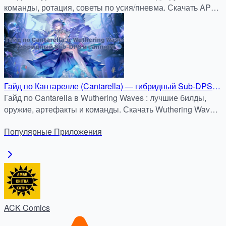
команды, ротация, советы по усия/пневма. Скачать APK
с бонус-кодом на apkdock.com.
Гайд по Кантарелле (Cantarella) — гибридный Sub-DPS и
саппорт в Wuthering Waves
Гайд по Cantarella в Wuthering Waves : лучшие билды,
оружие, артефакты и команды. Скачать Wuthering Waves
APK бесплатно на APKDock.
Популярные
Приложения
ACK Comics