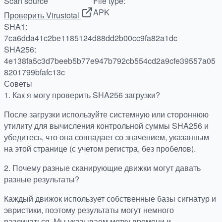
Scan source
File type:
APK
Проверить Virustotal
SHA1:
7ca6dda41c2be1185124d88dd2b00cc9fa82a1dc
SHA256:
4e138fa5c3d7beeb5b77e947b792cb554cd2a9cfe39557a05
8201799bfafc13c
Советы
1.
Как я могу проверить SHA256 загрузки?
После загрузки используйте системную или стороннюю
утилиту для вычисления контрольной суммы SHA256 и
убедитесь, что она совпадает со значением, указанным
на этой странице (с учетом регистра, без пробелов).
2.
Почему разные сканирующие движки могут давать
разные результаты?
Каждый движок использует собственные базы сигнатур и
эвристики, поэтому результаты могут немного
различаться. Мы указываем метку времени и