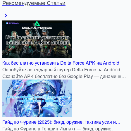
Рекомендуемые Статьи
Как бесплатно установить Delta Force APK на Android
Опробуйте легендарный шутер Delta Force на Android.
Скачайте APK бесплатно без Google Play — динамичные
миссии, спецоперации и тактические бои. Быстрая
установка через apkdock.com.
Гайд по Фурине (2025): билд, оружие, тактика усия и
пневма
Гайд по Фурине в Геншин Импакт — билд, оружие,