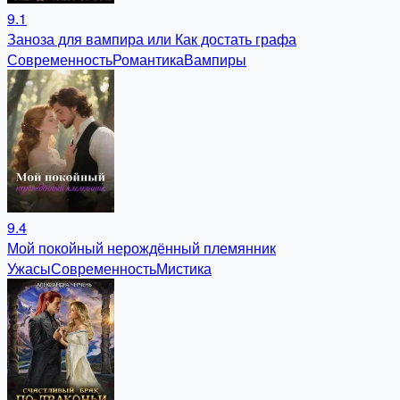
9.1
Заноза для вампира или Как достать графа
Современность
Романтика
Вампиры
9.4
Мой покойный нерождённый племянник
Ужасы
Современность
Мистика