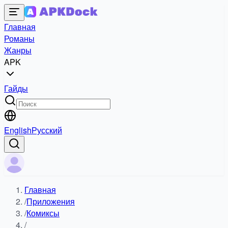
Главная
Романы
Жанры
APK
Гайды
English
Русский
Главная
/
Приложения
/
Комиксы
/