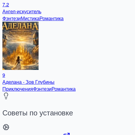
7.2
Ангел-искуситель
Фэнтези
Мистика
Романтика
9
Аделана - Зов Глубины
Приключения
Фэнтези
Романтика
Советы по установке