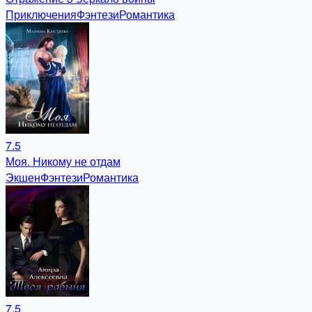
Приключения
Фэнтези
Романтика
7.5
Моя. Никому не отдам
Экшен
Фэнтези
Романтика
7.5