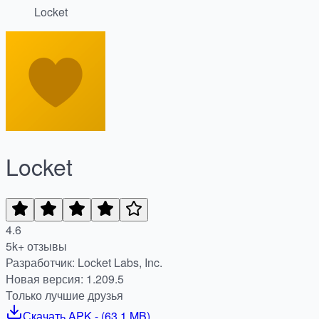
Locket
Locket
4.6
5k+ отзывы
Разработчик: Locket Labs, Inc.
Новая версия: 1.209.5
Только лучшие друзья
Скачать
APK
- (
63.1 MB
)