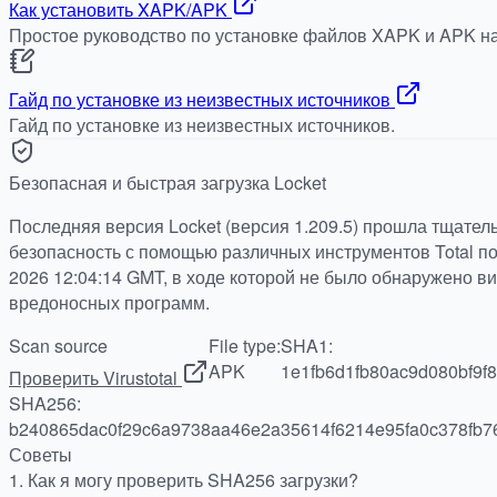
Как установить XAPK/APK
Простое руководство по установке файлов XAPK и APK на
Гайд по установке из неизвестных источников
Гайд по установке из неизвестных источников.
Безопасная и быстрая загрузка Locket
Последняя версия Locket (версия 1.209.5) прошла тщател
безопасность с помощью различных инструментов Total по 
2026 12:04:14 GMT, в ходе которой не было обнаружено в
вредоносных программ.
Scan source
File type:
SHA1:
APK
1e1fb6d1fb80ac9d080bf9f
Проверить Virustotal
SHA256:
b240865dac0f29c6a9738aa46e2a35614f6214e95fa0c378fb7
Советы
1.
Как я могу проверить SHA256 загрузки?