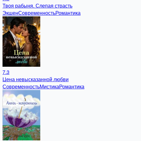
Твоя рабыня. Слепая страсть
Экшен
Современность
Романтика
7.3
Цена невысказанной любви
Современность
Мистика
Романтика