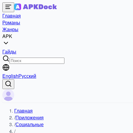
Главная
Романы
Жанры
APK
Гайды
English
Русский
Главная
/
Приложения
/
Социальные
/