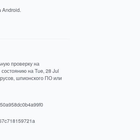
 Android.
ьную проверку на
состоянию на Tue, 28 Jul
ирусов, шпионского ПО или
850a958dc0b4a99f0
67c718159721a