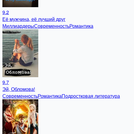
9.2
Её мужчина, её лучший друг
Миллиардеры
Современность
Романтика
9.7
Эй, Обломова!
Современность
Романтика
Подростковая литература