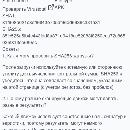
Scan source
File type:
APK
Проверить Virustotal
SHA1:
81f908a021c8ef66f43e705af96dd6939c331a81
SHA256:
35fc525a5fb4c443fdd8a871d9418cc82083f8250eca72c865
035f813ce660ec
Советы
1.
Как я могу проверить SHA256 загрузки?
После загрузки используйте системную или стороннюю
утилиту для вычисления контрольной суммы SHA256 и
убедитесь, что она совпадает со значением, указанным
на этой странице (с учетом регистра, без пробелов).
2.
Почему разные сканирующие движки могут давать
разные результаты?
Каждый движок использует собственные базы сигнатур и
эвристики, поэтому результаты могут немного
различаться. Мы указываем метку времени и