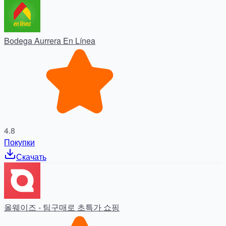
Bodega Aurrera En Línea
4.8
Покупки
Скачать
올웨이즈 - 팀구매로 초특가 쇼핑