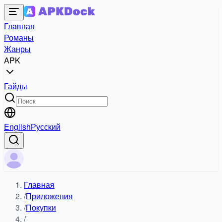
Главная
Романы
Жанры
APK
Гайды
English
Русский
Главная
/
Приложения
/
Покупки
/