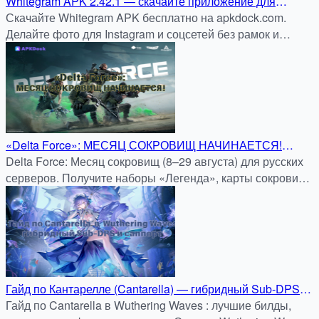
Whitegram APK 2.42.1 — скачайте приложение для
Android и публикуйте фото в Instagram без обрезки через
Скачайте Whitegram APK бесплатно на apkdock.com.
APKDock
Делайте фото для Instagram и соцсетей без рамок и
обрезки — быстро, удобно и безопасно.
«Delta Force»: МЕСЯЦ СОКРОВИЩ НАЧИНАЕТСЯ!
ТРОЙНОЙ ПРАЗДНИК + ГАЙД ПО РУССКИМ
Delta Force: Месяц сокровищ (8–29 августа) для русских
СЕРВЕРАМ (8 АВГУСТА - 29 АВГУСТА)
серверов. Получите наборы «Легенда», карты сокровищ
и эксклюзивные бонусы. Скачать безопасно на APKDock.
Гайд по Кантарелле (Cantarella) — гибридный Sub-DPS и
саппорт в Wuthering Waves
Гайд по Cantarella в Wuthering Waves : лучшие билды,