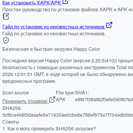
Как установить XAPK/APK
Простое руководство по установке файлов XAPK и APK на
Гайд по установке из неизвестных источников
Гайд по установке из неизвестных источников.
Безопасная и быстрая загрузка Happy Color
Последняя версия Happy Color (версия 2.20.5(410)) прош
безопасность с помощью различных инструментов Total по 
2026 12:01:51 GMT, в ходе которой не было обнаружено в
вредоносных программ.
Scan source
File type:
SHA1:
APK
e8f67f38af62f3efe590f67b
Проверить Virustotal
SHA256:
5cf6ce4b6f3daaafe5e71630ae0cbe8e788ef979a7f704adb5d
Советы
1.
Как я могу проверить SHA256 загрузки?