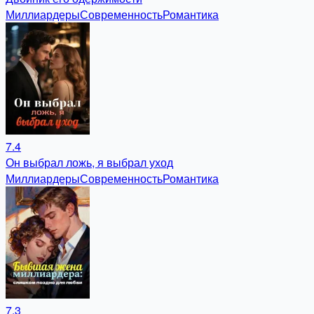
Миллиардеры
Современность
Романтика
7.4
Он выбрал ложь, я выбрал уход
Миллиардеры
Современность
Романтика
7.3