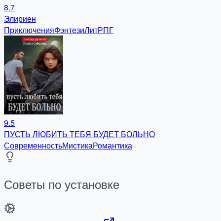
8.7
Элириен
Приключения
Фэнтези
ЛитРПГ
9.5
ПУСТЬ ЛЮБИТЬ ТЕБЯ БУДЕТ БОЛЬНО
Современность
Мистика
Романтика
Советы по установке