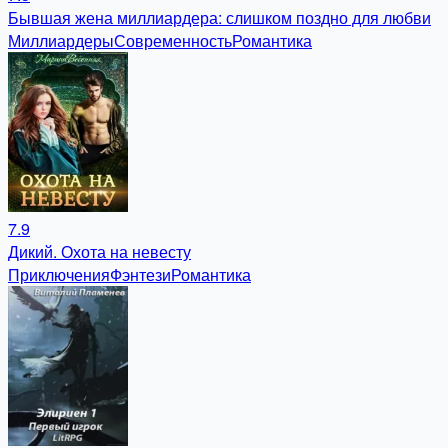
Бывшая жена миллиардера: слишком поздно для любви
Миллиардеры
Современность
Романтика
7.9
Дикий. Охота на невесту
Приключения
Фэнтези
Романтика