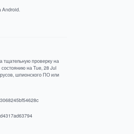
 Android.
ла тщательную проверку на
состоянию на Tue, 28 Jul
ирусов, шпионского ПО или
d3068245bf54628c
ed4317ad63794