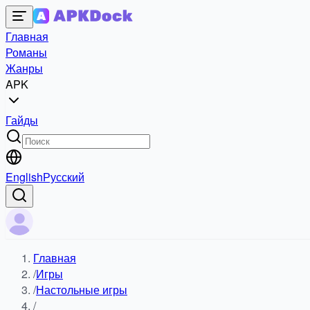
Главная
Романы
Жанры
APK
Гайды
English
Русский
Главная
/
Игры
/
Настольные игры
/