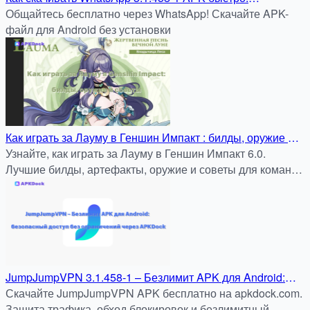
Используем оптимизированные серверы APKDock
Общайтесь бесплатно через WhatsApp! Скачайте APK-
файл для Android без установки
Как играть за Лауму в Геншин Импакт : билды, оружие и
советы для максимального урона
Узнайте, как играть за Лауму в Геншин Импакт 6.0.
Лучшие билды, артефакты, оружие и советы для команд
с реакциями Дендро.
JumpJumpVPN 3.1.458-1 – Безлимит APK для Android:
быстрый и безопасный доступ без ограничений через
Скачайте JumpJumpVPN APK бесплатно на apkdock.com.
APKDock
Защита трафика, обход блокировок и безлимитный