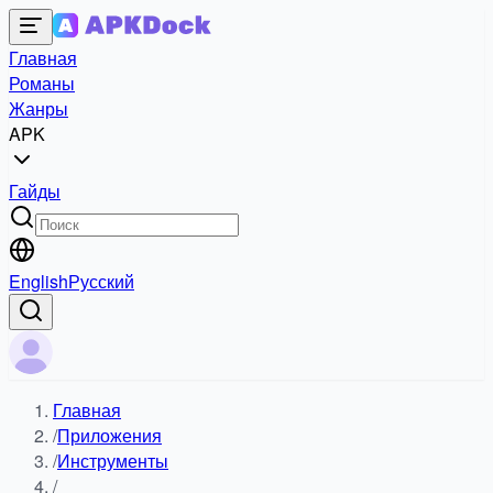
Главная
Романы
Жанры
APK
Гайды
English
Русский
Главная
/
Приложения
/
Инструменты
/