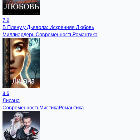
7.2
В Плену у Дьявола: Искренняя Любовь
Миллиардеры
Современность
Романтика
8.5
Лисана
Современность
Мистика
Романтика