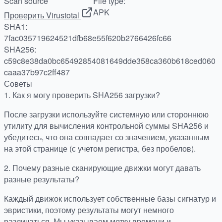
Scan source
File type:
APK
Проверить Virustotal
SHA1:
7fac035719624521dfb68e55f620b2766426fc66
SHA256:
c59c8e38da0bc65492854081649dde358ca360b618ced060
caaa37b97c2ff487
Советы
1.
Как я могу проверить SHA256 загрузки?
После загрузки используйте системную или стороннюю
утилиту для вычисления контрольной суммы SHA256 и
убедитесь, что она совпадает со значением, указанным
на этой странице (с учетом регистра, без пробелов).
2.
Почему разные сканирующие движки могут давать
разные результаты?
Каждый движок использует собственные базы сигнатур и
эвристики, поэтому результаты могут немного
различаться. Мы указываем метку времени и