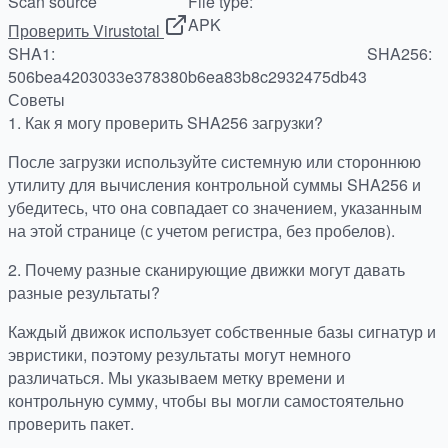
Scan source
File type:
APK
Проверить Virustotal
SHA1:
SHA256:
506bea4203033e378380b6ea83b8c2932475db43
Советы
1.
Как я могу проверить SHA256 загрузки?
После загрузки используйте системную или стороннюю
утилиту для вычисления контрольной суммы SHA256 и
убедитесь, что она совпадает со значением, указанным
на этой странице (с учетом регистра, без пробелов).
2.
Почему разные сканирующие движки могут давать
разные результаты?
Каждый движок использует собственные базы сигнатур и
эвристики, поэтому результаты могут немного
различаться. Мы указываем метку времени и
контрольную сумму, чтобы вы могли самостоятельно
проверить пакет.