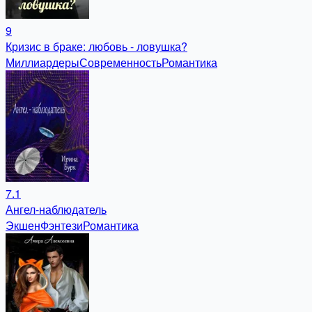
9
Кризис в браке: любовь - ловушка?
Миллиардеры
Современность
Романтика
7.1
Ангел-наблюдатель
Экшен
Фэнтези
Романтика