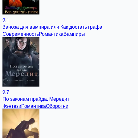
9.1
Заноза для вампира или Как достать графа
Современность
Романтика
Вампиры
9.7
По законам прайда. Мередит
Фэнтези
Романтика
Оборотни