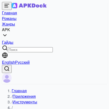
Главная
Романы
Жанры
APK
Гайды
English
Русский
Главная
/
Приложения
/
Инструменты
/