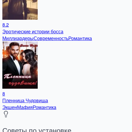
8.2
Эротические истории босса
Миллиардеры
Современность
Романтика
8
Пленница Чудовища
Экшен
Мафия
Романтика
Советы по установке