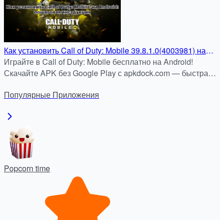
Как установить Call of Duty: Mobile 39.8.1.0(4003981) на
Android: пошаговая инструкция
Играйте в Call of Duty: Mobile бесплатно на Android!
Скачайте APK без Google Play с apkdock.com — быстрая
и безопасная установка. Наслаждайтесь
Популярные
Приложения
многопользовательскими боями и режимами прямо
сейчас!
Popcorn time