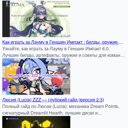
Как играть за Лауму в Геншин Импакт : билды, оружие и
советы для максимального урона
Узнайте, как играть за Лауму в Геншин Импакт 6.0.
Лучшие билды, артефакты, оружие и советы для команд
с реакциями Дендро.
Люсия (Lucia) ZZZ — глубокий гайд (версия 2.3)
Полный гайд по Люсии (Lucia): механика Dream Points,
сигнатурный Dreamlit Hearth, лучшие диски и
оптимальные команды для патча 2.3.