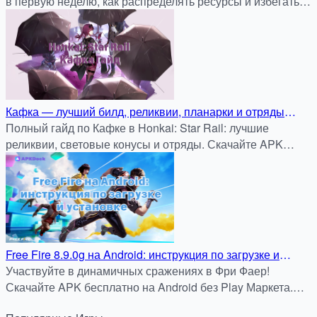
в первую неделю, как распределять ресурсы и избегать
ненужных трат.
Кафка — лучший билд, реликвии, планарки и отряды
(Honkai: Star Rail)
Полный гайд по Кафке в Honkai: Star Rail: лучшие
реликвии, световые конусы и отряды. Скачайте APK
бесплатно на APKDock.
Free Fire 8.9.0g на Android: инструкция по загрузке и
установке
Участвуйте в динамичных сражениях в Фри Фаер!
Скачайте APK бесплатно на Android без Play Маркета.
Безопасная установка и быстрая загрузка только на