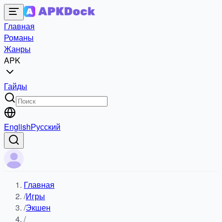
Главная
Романы
Жанры
APK
Гайды
English
Русский
Главная
/
Игры
/
Экшен
/