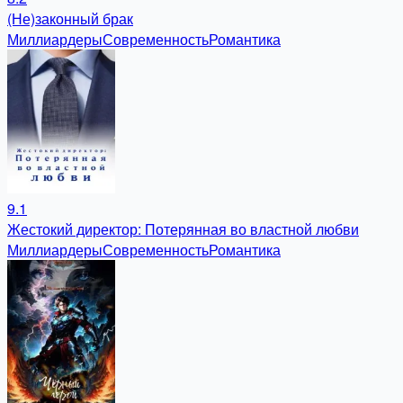
(Не)законный брак
Миллиардеры
Современность
Романтика
9.1
Жестокий директор: Потерянная во властной любви
Миллиардеры
Современность
Романтика