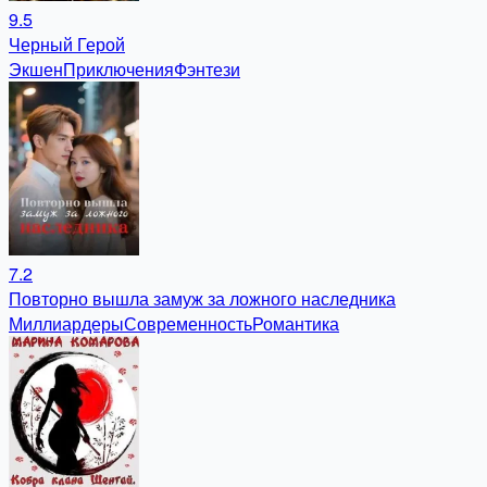
9.5
Черный Герой
Экшен
Приключения
Фэнтези
7.2
Повторно вышла замуж за ложного наследника
Миллиардеры
Современность
Романтика