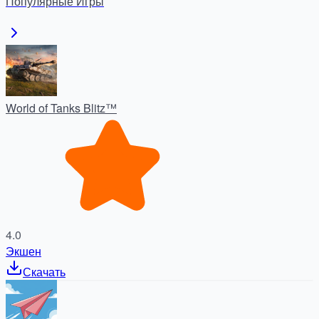
Популярные
Игры
apkdock.com!
World of Tanks Blitz™
4.0
Экшен
Скачать