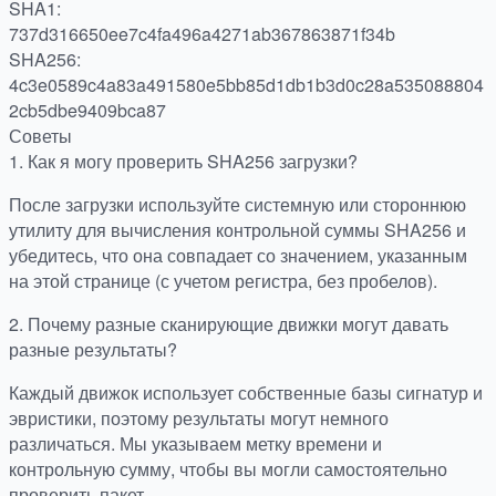
SHA1:
737d316650ee7c4fa496a4271ab367863871f34b
SHA256:
4c3e0589c4a83a491580e5bb85d1db1b3d0c28a535088804
2cb5dbe9409bca87
Советы
1.
Как я могу проверить SHA256 загрузки?
После загрузки используйте системную или стороннюю
утилиту для вычисления контрольной суммы SHA256 и
убедитесь, что она совпадает со значением, указанным
на этой странице (с учетом регистра, без пробелов).
2.
Почему разные сканирующие движки могут давать
разные результаты?
Каждый движок использует собственные базы сигнатур и
эвристики, поэтому результаты могут немного
различаться. Мы указываем метку времени и
контрольную сумму, чтобы вы могли самостоятельно
проверить пакет.