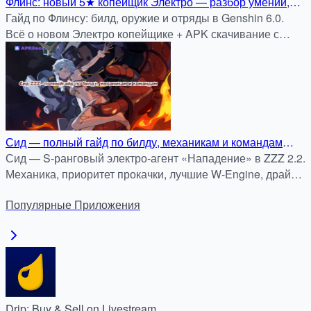
Флинс: новый 5★ копейщик Электро — разбор умений,
билда и команд
Гайд по Флинсу: билд, оружие и отряды в Genshin 6.0.
Всё о новом Электро копейщике + APK скачивание с
apkdock.com.
Сид — полный гайд по билду, механикам и командам
(Zenless Zone Zero, версия 2.2)
Сид — S-ранговый электро-агент «Нападение» в ZZZ 2.2.
Механика, приоритет прокачки, лучшие W-Engine, драйв-
диски и оптимальные команды.
Популярные
Приложения
Drip: Buy & Sell on Livestream