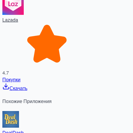
Lazada
4.7
Покупки
Скачать
Похожие
Приложения
DealDash