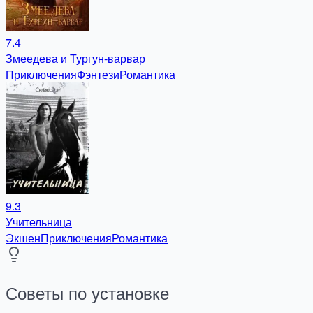
7.4
Змеедева и Тургун-варвар
Приключения
Фэнтези
Романтика
9.3
Учительница
Экшен
Приключения
Романтика
Советы по установке