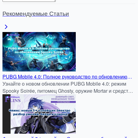
Рекомендуемые Статьи
PUBG Mobile 4.0: Полное руководство по обновлению
Spooky Soirée
Узнайте о новом обновлении PUBG Mobile 4.0: режим
Spooky Soirée, питомец Ghosty, оружие Mortar и средство
передвижения Magic Broom. Полный обзор новых
функций и стратегий.