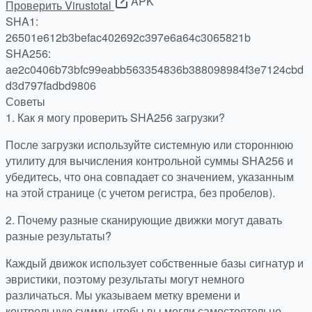
APK
Проверить Virustotal
SHA1:
26501e612b3befac402692c397e6a64c3065821b
SHA256:
ae2c0406b73bfc99eabb563354836b388098984f3e7124cbd
d3d797fadbd9806
Советы
1.
Как я могу проверить SHA256 загрузки?
После загрузки используйте системную или стороннюю
утилиту для вычисления контрольной суммы SHA256 и
убедитесь, что она совпадает со значением, указанным
на этой странице (с учетом регистра, без пробелов).
2.
Почему разные сканирующие движки могут давать
разные результаты?
Каждый движок использует собственные базы сигнатур и
эвристики, поэтому результаты могут немного
различаться. Мы указываем метку времени и
контрольную сумму, чтобы вы могли самостоятельно