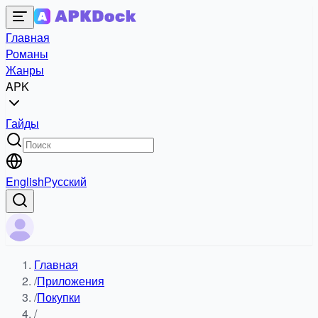
Главная
Романы
Жанры
APK
Гайды
English
Русский
Главная
/
Приложения
/
Покупки
/