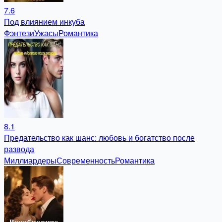
7.6
Под влиянием инкуба
Фэнтези
Ужасы
Романтика
8.1
Предательство как шанс: любовь и богатство после
развода
Миллиардеры
Современность
Романтика