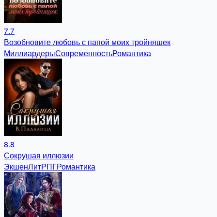
7.7
Возобновите любовь с папой моих тройняшек
Миллиардеры
Современность
Романтика
8.8
Сокрушая иллюзии
Экшен
ЛитРПГ
Романтика