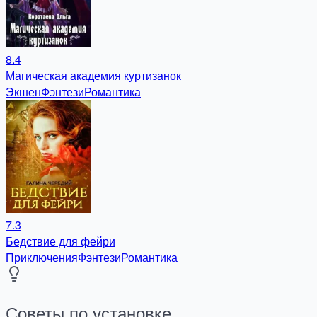
8.4
Магическая академия куртизанок
Экшен
Фэнтези
Романтика
7.3
Бедствие для фейри
Приключения
Фэнтези
Романтика
Советы по установке