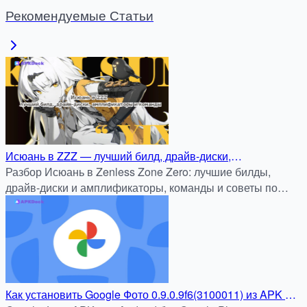
Рекомендуемые Статьи
Исюань в ZZZ — лучший билд, драйв-диски,
амплификаторы и команды
Разбор Исюань в Zenless Zone Zero: лучшие билды,
драйв-диски и амплификаторы, команды и советы по
ротации. Скачайте ZZZ на APKDock и играйте бесплатно.
Как установить Google Фото 0.9.0.9f6(3100011) из APK на