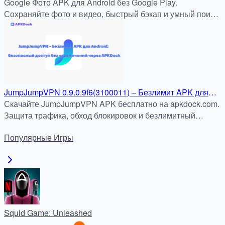
Android: Подробная инструкция для APKDock
Google Фото APK для Android без Google Play.
Сохраняйте фото и видео, быстрый бэкап и умный поиск.
Скачать безопасно на apkdock.com.
JumpJumpVPN 0.9.0.9f6(3100011) – Безлимит APK для
Android: быстрый и безопасный доступ без ограничений
Скачайте JumpJumpVPN APK бесплатно на apkdock.com.
через APKDock
Защита трафика, обход блокировок и безлимитный
доступ к сайтам и приложениям.
Популярные
Игры
Squid Game: Unleashed