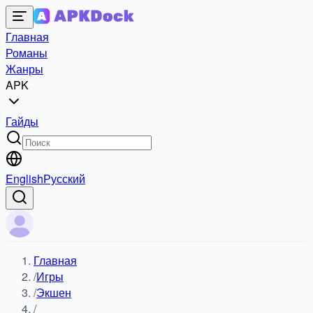
Главная
Романы
Жанры
APK
Гайды
English
Русский
Главная
/
Игры
/
Экшен
/