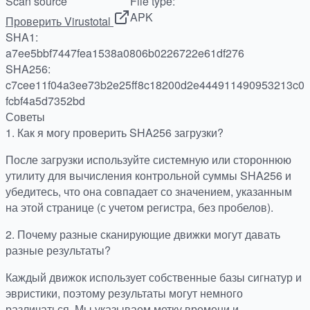
Scan source
File type:
APK
Проверить Virustotal
SHA1:
a7ee5bbf7447fea1538a0806b0226722e61df276
SHA256:
c7cee11f04a3ee73b2e25ff8c18200d2e444911490953213c0
fcbf4a5d7352bd
Советы
1.
Как я могу проверить SHA256 загрузки?
После загрузки используйте системную или стороннюю
утилиту для вычисления контрольной суммы SHA256 и
убедитесь, что она совпадает со значением, указанным
на этой странице (с учетом регистра, без пробелов).
2.
Почему разные сканирующие движки могут давать
разные результаты?
Каждый движок использует собственные базы сигнатур и
эвристики, поэтому результаты могут немного
различаться. Мы указываем метку времени и