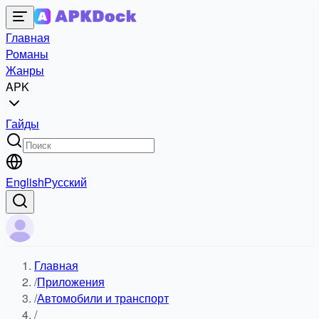
Главная
Романы
Жанры
APK
Гайды
English
Русский
Главная
/
Приложения
/
Автомобили и транспорт
/