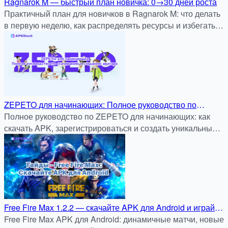
Ragnarok M — быстрый план новичка: 0→30 дней роста
Практичный план для новичков в Ragnarok M: что делать
в первую неделю, как распределять ресурсы и избегать
ненужных трат.
ZEPETO для начинающих: Полное руководство по
скачиванию и созданию аватара
Полное руководство по ZEPETO для начинающих: как
скачать APK, зарегистрироваться и создать уникальный
3D-аватар. Скачать безопасно на APKDock.
Free Fire Max 1.2.2 — скачайте APK для Android и играйте
без ограничений через APKDock
Free Fire Max APK для Android: динамичные матчи, новые