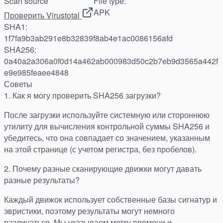
Scan source
File type:
APK
Проверить Virustotal
SHA1:
1f7fa9b3ab291e8b32839f8ab4e1ac0086156afd
SHA256:
0a40a2a306a0f0d14a462ab000983d50c2b7eb9d3565a442f
e9e985feaee4848
Советы
1.
Как я могу проверить SHA256 загрузки?
После загрузки используйте системную или стороннюю
утилиту для вычисления контрольной суммы SHA256 и
убедитесь, что она совпадает со значением, указанным
на этой странице (с учетом регистра, без пробелов).
2.
Почему разные сканирующие движки могут давать
разные результаты?
Каждый движок использует собственные базы сигнатур и
эвристики, поэтому результаты могут немного
различаться. Мы указываем метку времени и