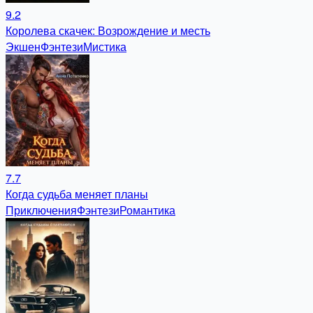
9.2
Королева скачек: Возрождение и месть
Экшен
Фэнтези
Мистика
7.7
Когда судьба меняет планы
Приключения
Фэнтези
Романтика