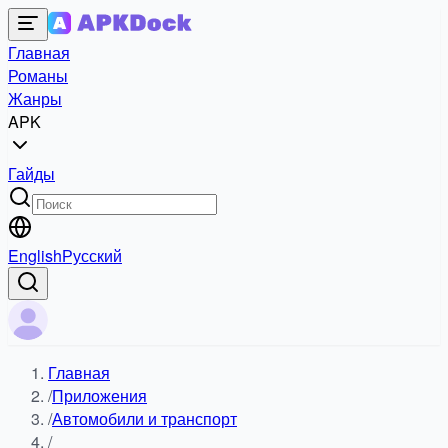
Главная
Романы
Жанры
APK
Гайды
English
Русский
Главная
/
Приложения
/
Автомобили и транспорт
/