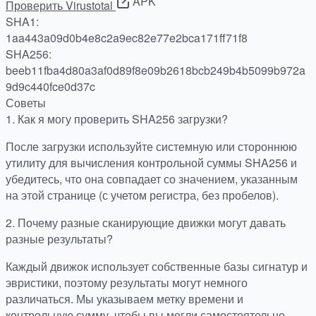
APK
Проверить Virustotal
SHA1:
1aa443a09d0b4e8c2a9ec82e77e2bca171ff71f8
SHA256:
beeb11fba4d80a3af0d89f8e09b2618bcb249b4b5099b972a
9d9c440fce0d37c
Советы
1.
Как я могу проверить SHA256 загрузки?
После загрузки используйте системную или стороннюю
утилиту для вычисления контрольной суммы SHA256 и
убедитесь, что она совпадает со значением, указанным
на этой странице (с учетом регистра, без пробелов).
2.
Почему разные сканирующие движки могут давать
разные результаты?
Каждый движок использует собственные базы сигнатур и
эвристики, поэтому результаты могут немного
различаться. Мы указываем метку времени и
контрольную сумму, чтобы вы могли самостоятельно