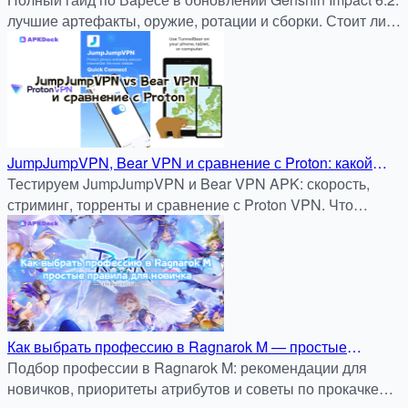
лучшие артефакты, оружие, ротации и сборки. Стоит ли
крутить — анализ и советы.
JumpJumpVPN, Bear VPN и сравнение с Proton: какой
APK нужен для стриминга, торрентов и безопасного
Тестируем JumpJumpVPN и Bear VPN APK: скорость,
серфинга
стриминг, торренты и сравнение с Proton VPN. Что
выбрать для Android и безопасного обхода блокировок?
Как выбрать профессию в Ragnarok M — простые
правила для новичка
Подбор профессии в Ragnarok M: рекомендации для
новичков, приоритеты атрибутов и советы по прокачке